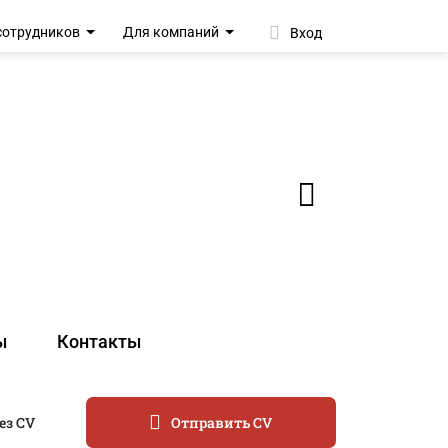
сотрудников
Для компаний
Вход
ы
Контакты
ез CV
Отправить CV