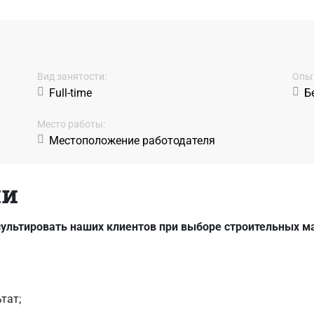
Вид занятости:
Oпыт
Full-time
Б
Место работы:
Местоположение работодателя
ии
ультировать наших клиентов при выборе строительных м
тат;