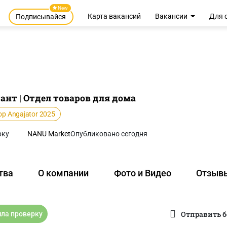
New
Карта вакансий
Вакансии
Для 
Подписывайся
нт | Отдел товаров для дома
op Angajator 2025
рку
NANU Market
Опубликовано сегодня
тва
О компании
Фото и Видео
Отзыв
Отправить б
ла проверку