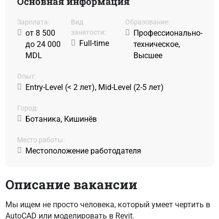
Основная информация
Зарплата:
Вид
Образование:
от 8 500
занятости:
Профессионально-
Full-time
до 24 000
техническое,
MDL
Высшее
Oпыт:
Entry-Level (< 2 лет), Mid-Level (2-5 лет)
Город:
Ботаника, Кишинёв
Место работы:
Местоположение работодателя
Описание вакансии
Мы ищем не просто человека, который умеет чертить в
AutoCAD или моделировать в Revit.