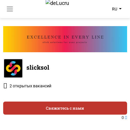
RU
slicksol
2 открытых вакансий
Свяжитесь с нами
0