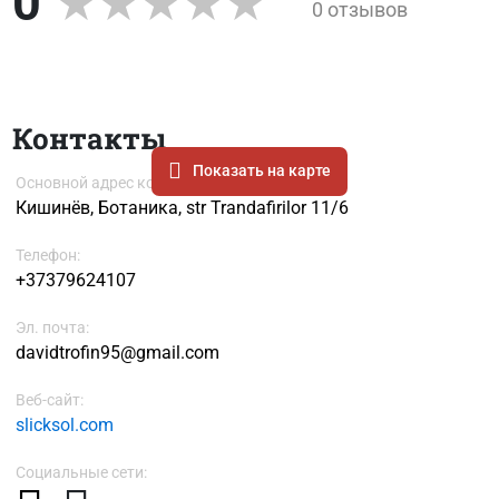
0
0 отзывов
Контакты
Показать на карте
Основной адрес компании
Кишинёв, Ботаника, str Trandafirilor 11/6
Телефон:
+37379624107
Эл. почта:
davidtrofin95@gmail.com
Веб-сайт:
slicksol.com
Социальные сети: