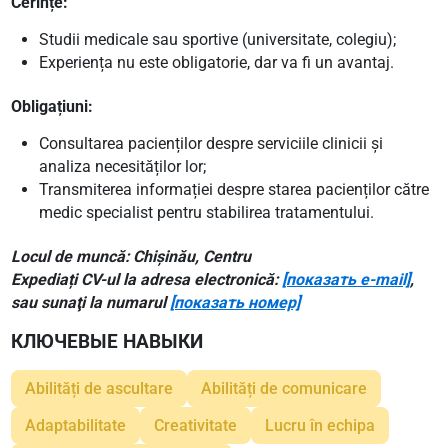
Cerințe:
Studii medicale sau sportive (universitate, colegiu);
Experiența nu este obligatorie, dar va fi un avantaj.
Obligațiuni:
Consultarea pacienților despre serviciile clinicii și
analiza necesităților lor;
Transmiterea informației despre starea pacienților către
medic specialist pentru stabilirea tratamentului.
Locul de muncă: Chișinău, Сentru
Expediați CV-ul la adresa electronică:
[показать e-mail]
,
sau sunaţi la numarul
[показать номер]
КЛЮЧЕВЫЕ НАВЫКИ
Abilități de ascultare
Abilități de comunicare
Adaptabilitate
Creativitate
Lucru în echipa