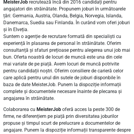
MeisterJob
recrutează încă din 2016 candidați pentru
angajatori din străinătate. Propunem joburi în următoarele
țări: Germania, Austria, Olanda, Belgia, Norvegia, Islanda,
Danemarca, Suedia sau Finlanda. În curând vom oferi joburi
și în Elveția.
Suntem o agenție de recrutare formată din specialiști cu
experiență în plasarea de personal în străinătate. Oferim
consultanță și sfaturi prețioase pentru alegerea unui job mai
bun. Oferta noastră de locuri de muncă este una din cele
mai variate de pe piață. Avem locuri de muncă potrivite
pentru candidații noștri. Oferim consiliere de carieră celor
care aplică pentru unul din sutele de joburi disponbile în
baza de date MeisterJob. Punem la dispoziție informații
complete și documentele necesare înainte de plecarea și
angajarea în străinătate.
Colaborarea cu
MeisterJob
oferă acces la peste 300 de
firme, ne diferențiem pe piață prin diversitatea joburilor
propuse și timpul scurt de prelucrare a documentelor de
angajare. Punem la dispoziție informații transparente despre