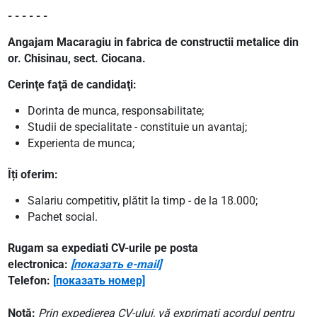
- - - - - -
Angajam Macaragiu in fabrica de constructii metalice din
or. Chisinau, sect. Ciocana.
Cerinţe faţă de candidaţi:
Dorinta de munca, responsabilitate;
Studii de specialitate - constituie un avantaj;
Experienta de munca;
Îți oferim:
Salariu competitiv, plătit la timp - de la 18.000;
Pachet social.
Rugam sa expediati CV-urile pe posta
electronica:
[показать e-mail]
Telefon:
[показать номер]
Notă:
Prin expedierea CV-ului, vă exprimați acordul pentru