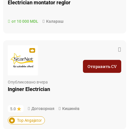
Electrician montator reglor
от 10 000 MDL
Калараш
Отправить CV
Опубликовано вчера
Inginer Electrician
Договорная
Кишинёв
5.0
Top Angajator