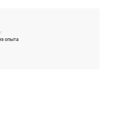
:
ез опыта