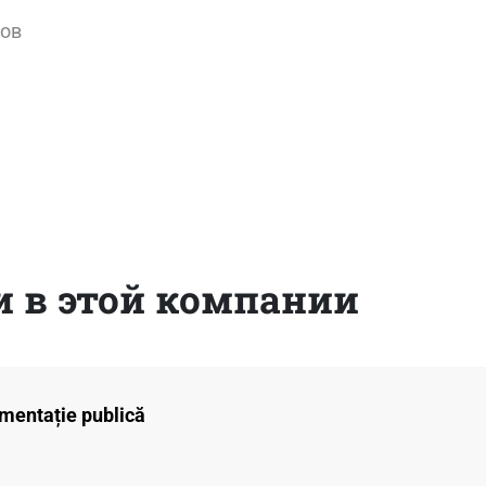
вов
 в этой компании
imentație publică