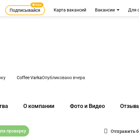
New
Карта вакансий
Вакансии
Для 
Подписывайся
рку
Coffee Varka
Опубликовано вчера
тва
О компании
Фото и Видео
Отзыв
Отправить б
ла проверку