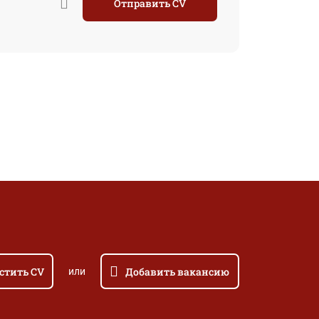
Отправить CV
стить CV
Добавить вакансию
или