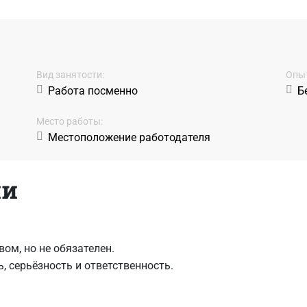
Вид занятости:
Oпыт
Работа посменно
Б
Место работы:
Местоположение работодателя
ии
ом, но не обязателен.
, серьёзность и ответственность.