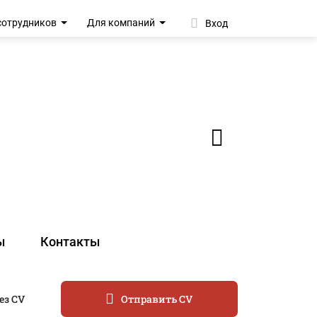
сотрудников
Для компаний
Вход
ы
Контакты
ез CV
Отправить CV