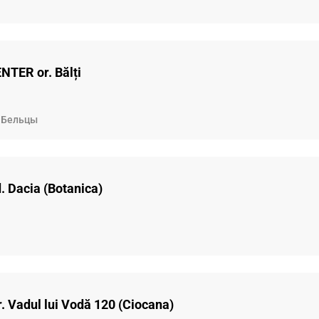
NTER or. Bălți
Бельцы
. Dacia (Botanica)
r. Vadul lui Vodă 120 (Ciocana)