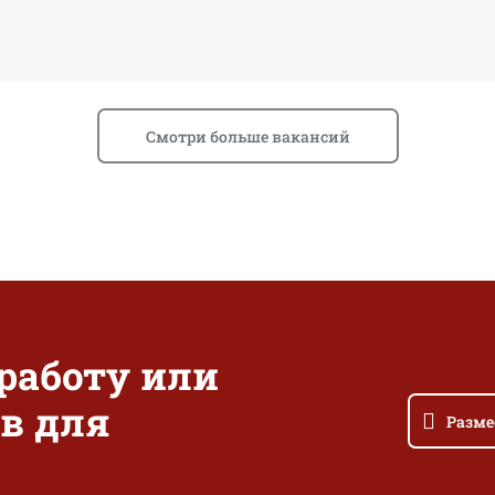
Смотри больше вакансий
 работу или
в для
Разме