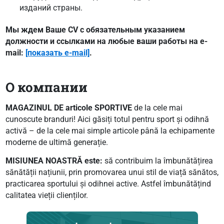
изданий страны.
Мы ждем Ваше CV с обязательным указанием
должности и ссылками на любые ваши работы на e-
mail:
[показать e-mail]
.
О компании
MAGAZINUL DE articole SPORTIVE
de la cele mai
cunoscute branduri! Aici găsiți totul pentru sport și odihnă
activă – de la cele mai simple articole până la echipamente
moderne de ultimă generație.
MISIUNEA NOASTRĂ este:
să contribuim la îmbunătățirea
sănătății națiunii, prin promovarea unui stil de viață sănătos,
practicarea sportului și odihnei active. Astfel îmbunătățind
calitatea vieții clienților.