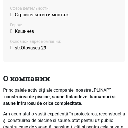
Сфера деятельности:
Строительство и монтаж
Город:
Кишинёв
Основной адрес компании:
str.Otovasca 29
О компании
Principalele activități ale companiei noastre „PLINAP” –
construirea de piscine, saune finlandeze, hamamuri și
saune infraroșu de orice complexitate.
Am acumulat o vastă experiență în proiectarea, reconstrucția
și construirea de piscine și saune, atât pentru uz public
(pentru case de vacanță, pensiuni), cât și pentru cele private.