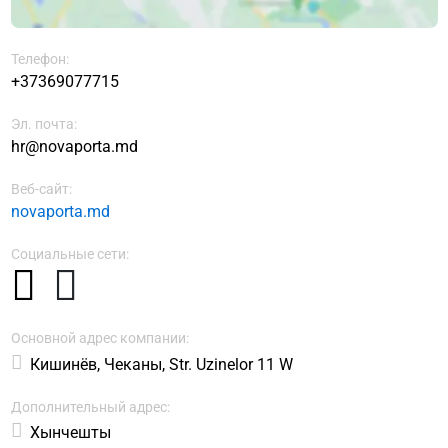
Телефон:
+37369077715
Эл. почта:
hr@novaporta.md
Веб-сайт:
novaporta.md
Социальные сети:
Основной адрес компании:
Кишинёв, Чеканы, Str. Uzinelor 11 W
Дополнительный адрес:
Хынчешты