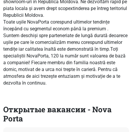
showroom-uri în Republica Moldova. Ne dezvoltăm rapid pe
piata locala și avem drept scopextinderea pe întreg teritoriul
Republicii Moldova.
Toate ușile NovaPorta corespund ultimelor tendințe
începând cu segmentul econom până la premium .
Suntem deschiși spre parteneriate de lungă durată deoarece
ușile pe care le comercializăm mereu corespund ultimelor
tendițe iar calitatea înaltă este demonstrată în timp.Toți
specialiștii NovaPorta, 120 la număr sunt valoarea de bază
a companiei! Fiecare membru din familia noastră este
dornic, motivat de a urca noi trepte în carieră. Pentru că
atmosfera de aici trezește entuziasm și motivație de a te
dezvolta în continuu.
Открытые вакансии - Nova
Porta