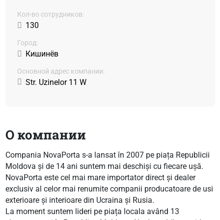
Кол-во сотрудников:
130
Город:
Кишинёв
Основной адрес компании:
Str. Uzinelor 11 W
О компании
Compania NovaPorta s-a lansat în 2007 pe piața Republicii
Moldova și de 14 ani suntem mai deschiși cu fiecare ușă.
NovaPorta este cel mai mare importator direct și dealer
exclusiv al celor mai renumite companii producatoare de usi
exterioare și interioare din Ucraina și Rusia.
La moment suntem lideri pe piața locala având 13