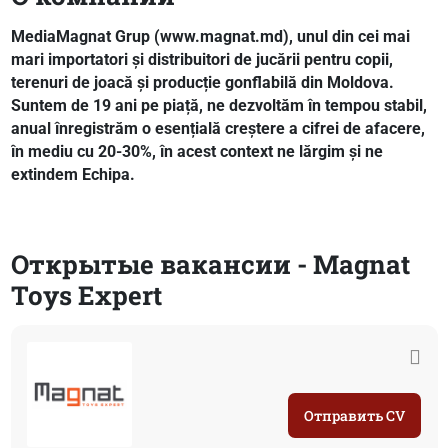
MediaMagnat Grup (www.magnat.md), unul din cei mai
mari importatori și distribuitori de jucării pentru copii,
terenuri de joacă și producție gonflabilă din Moldova.
Suntem de 19 ani pe piață, ne dezvoltăm în tempou stabil,
anual înregistrăm o esențială creștere a cifrei de afacere,
în mediu cu 20-30%, în acest context ne lărgim și ne
extindem Echipa.
Открытые вакансии - Magnat
Toys Expert
Отправить CV