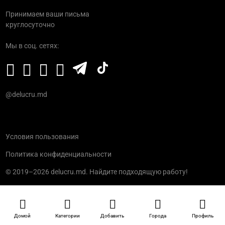
Принимаем ваши письма
круглосуточно
Мы в соц. сетях:
@delucru.md
Условия пользования
Политика конфиденциальности
© 2019–2026 delucru.md. Найдите подходящую работу!
Домой
Категории
Добавить
Города
Профиль