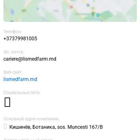
Телефон:
+37379981005
Эл. почта:
cariere@lismedfarm.md
Веб-сайт:
lismedfarm.md
Социальные сети:
Основной адрес компании:
Кишинёв, Ботаника, sos. Muncesti 167/B