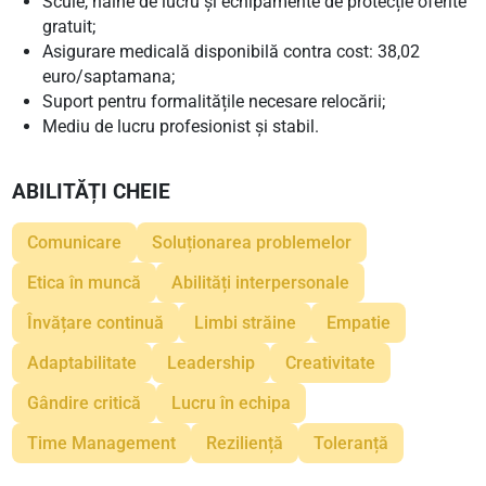
Scule, haine de lucru și echipamente de protecție oferite
gratuit;
Asigurare medicală disponibilă contra cost: 38,02
euro/saptamana;
Suport pentru formalitățile necesare relocării;
Mediu de lucru profesionist și stabil.
ABILITĂȚI CHEIE
Comunicare
Soluționarea problemelor
Etica în muncă
Abilități interpersonale
Învățare continuă
Limbi străine
Empatie
Adaptabilitate
Leadership
Creativitate
Gândire critică
Lucru în echipa
Time Management
Reziliență
Toleranță