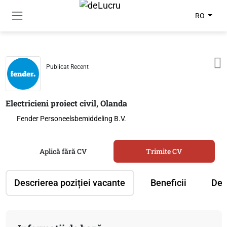
RO
Publicat Recent
Electricieni proiect civil, Olanda
Fender Personeelsbemiddeling B.V.
Aplică fără CV
Trimite CV
Descrierea poziției vacante
Beneficii
Des