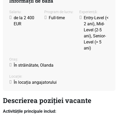
Informații de bază
Salariu:
Program de lucru:
Experiență:
de la 2 400
Full-time
Entry-Level (<
EUR
2 ani), Mid-
Level (2-5
ani), Senior-
Level (> 5
ani)
Oraș:
În străinătate, Olanda
Locație:
În locația angajatorului
Descrierea poziției vacante
Activitățile principale includ: