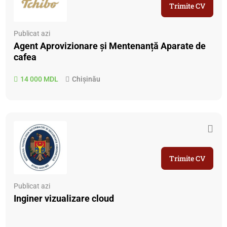
Trimite CV
Publicat azi
Agent Aprovizionare și Mentenanță Aparate de
cafea
14 000 MDL
Chișinău
Trimite CV
Publicat azi
Inginer vizualizare cloud