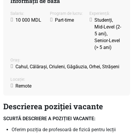
Informații de bază
Salariu:
Program de lucru:
Experiență:
10 000 MDL
Part-time
Studenți,
Mid-Level (2-
5 ani),
Senior-Level
(> 5 ani)
Oraș:
Cahul, Călărași, Criuleni, Găgăuzia, Orhei, Strășeni
Locație:
Remote
Descrierea poziției vacante
SCURTĂ DESCRIERE A POZIȚIEI VACANTE:
Oferim poziția de profesoară de fizică pentru lecții