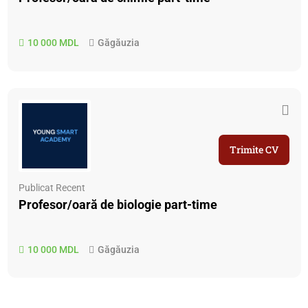
10 000 MDL
Găgăuzia
Trimite CV
Publicat Recent
Profesor/oară de biologie part-time
10 000 MDL
Găgăuzia