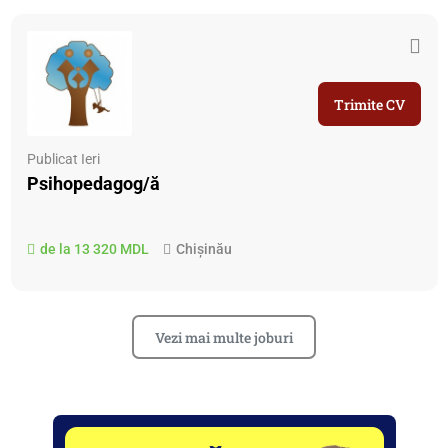
Trimite CV
Publicat Ieri
Psihopedagog/ă
de la 13 320 MDL
Chișinău
Vezi mai multe joburi