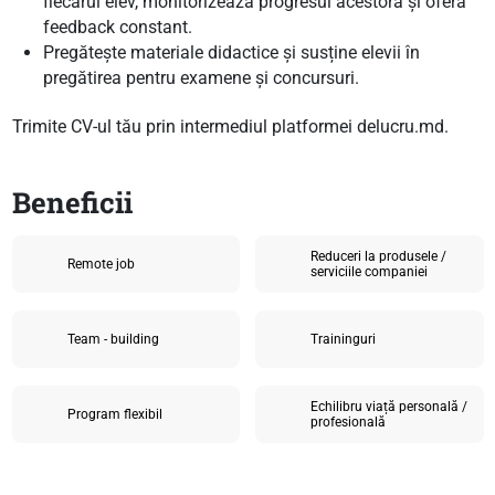
fiecărui elev, monitorizează progresul acestora și oferă
feedback constant.
Pregătește materiale didactice și susține elevii în
pregătirea pentru examene și concursuri.
Trimite CV-ul tău prin intermediul platformei delucru.md.
Beneficii
Reduceri la produsele /
Remote job
serviciile companiei
Team - building
Traininguri
Echilibru viață personală /
Program flexibil
profesională