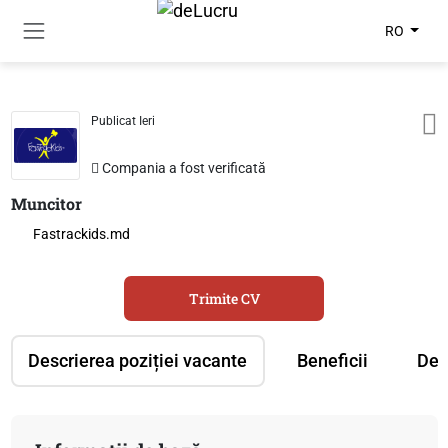
RO
Publicat Ieri
Compania a fost verificată
Muncitor
Fastrackids.md
Trimite CV
Descrierea poziției vacante
Beneficii
Des