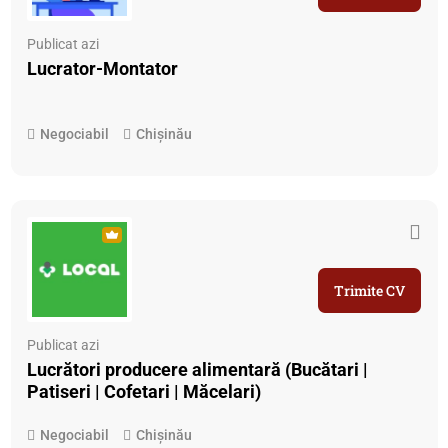
Publicat azi
Lucrator-Montator
Negociabil
Chișinău
Trimite CV
Publicat azi
Lucrători producere alimentară (Bucătari |
Patiseri | Cofetari | Măcelari)
Negociabil
Chișinău