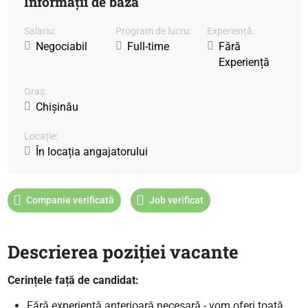
Informații de bază
Salariu:
Program de lucru:
Experiență:
Negociabil
Full-time
Fără
Experiență
Oraș:
Chișinău
Locație:
În locația angajatorului
Companie verificată
Job verificat
Descrierea poziției vacante
Cerințele față de candidat:
Fără experiență anterioară necesară - vom oferi toată