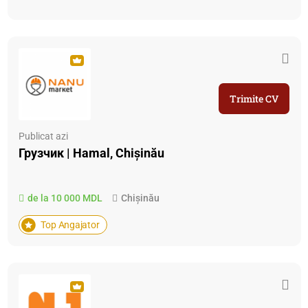
Trimite CV
Publicat azi
Грузчик | Hamal, Chişinău
de la 10 000 MDL
Chișinău
Top Angajator