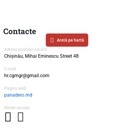
Contacte
Arată pe hartă
Adresa postului vacant
Chișinău, Mihai Eminescu Street 48
E-mail:
hr.cgmgr@gmail.com
Pagina web:
panadero.md
Rețele sociale: