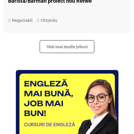
Barista/Barman proiect nou Renée
Negociabil
Chișinău
Vezi mai multe joburi