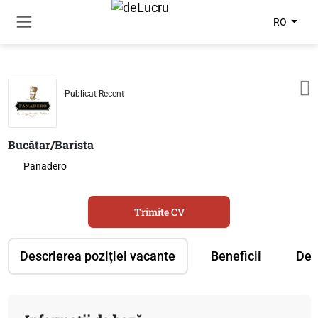
RO
Publicat Recent
Bucătar/Barista
Panadero
Trimite CV
Descrierea poziției vacante
Beneficii
Des