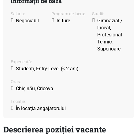
Informații de bază
Salariu:
Program de lucru:
Studii:
Negociabil
În ture
Gimnazial /
Liceal,
Profesional
Tehnic,
Superioare
Experiență:
Studenți, Entry-Level (< 2 ani)
Oraș:
Chișinău, Cricova
Locație:
În locația angajatorului
Descrierea poziției vacante