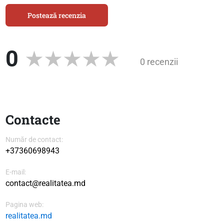
Postează recenzia
0
0 recenzii
Contacte
Număr de contact:
+37360698943
E-mail:
contact@realitatea.md
Pagina web:
realitatea.md