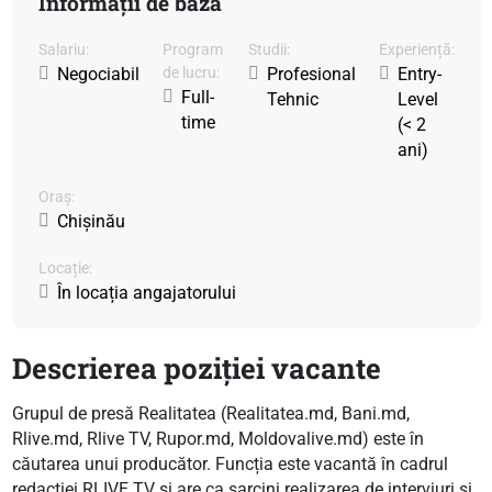
Informații de bază
Salariu:
Program
Studii:
Experiență:
Negociabil
de lucru:
Profesional
Entry-
Full-
Tehnic
Level
time
(< 2
ani)
Oraș:
Chișinău
Locație:
În locația angajatorului
Descrierea poziției vacante
Grupul de presă Realitatea (Realitatea.md, Bani.md,
Rlive.md, Rlive TV, Rupor.md, Moldovalive.md) este în
căutarea unui producător. Funcția este vacantă în cadrul
redacției RLIVE TV și are ca sarcini realizarea de interviuri și