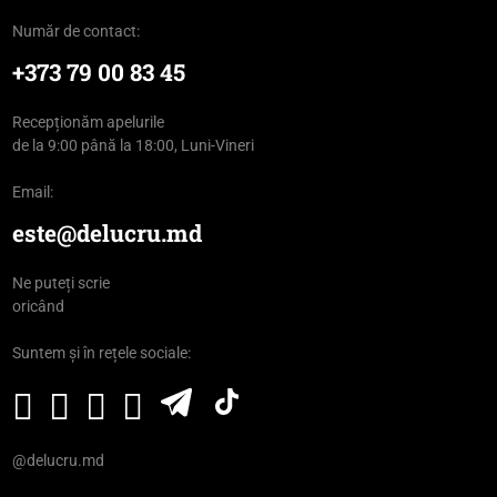
Număr de contact:
+373 79 00 83 45
Recepționăm apelurile
de la 9:00 până la 18:00, Luni-Vineri
Email:
este@delucru.md
Ne puteți scrie
oricând
Suntem și în rețele sociale:
@delucru.md