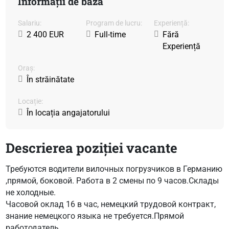
Informații de bază
Salariu:
Program de lucru:
Experiență:
2 400 EUR
Full-time
Fără
Experiență
Oraș:
În străinătate
Locație:
În locația angajatorului
Descrierea poziției vacante
Требуются водители вилочных погрузчиков в Германию
,прямой, боковой. Работа в 2 смены по 9 часов.Склады
не холодные.
Часовой оклад 16 в час, немецкий трудовой контракт,
знание немецкого языка не требуется.Прямой
работодатель