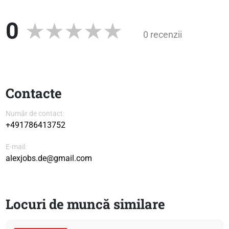
0
0 recenzii
Contacte
Număr de contact:
+491786413752
E-mail:
alexjobs.de@gmail.com
Locuri de muncă similare