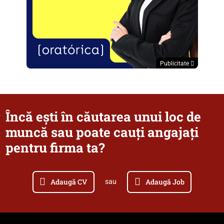
Publicitate
Încă ești în căutarea unui loc de
muncă sau poate cauți angajați
pentru firma ta?
Adaugă CV
Adaugă Job
sau