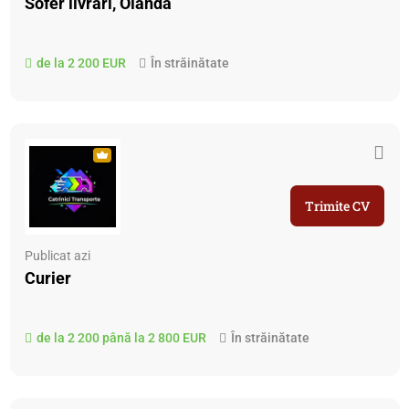
Sofer livrari, Olanda
de la 2 200 EUR
În străinătate
Trimite CV
Publicat azi
Curier
de la 2 200 până la 2 800 EUR
În străinătate