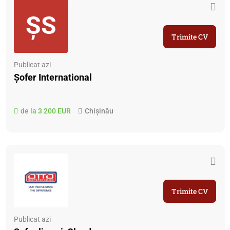
ȘS
Trimite CV
Publicat azi
Șofer International
de la 3 200 EUR
Chișinău
Trimite CV
Publicat azi