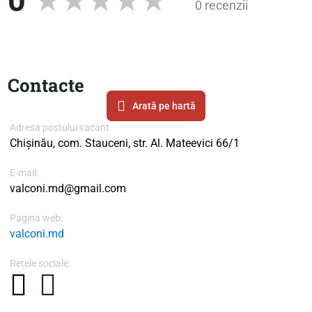
0
0 recenzii
Contacte
Arată pe hartă
Adresa postului vacant
Chișinău, com. Stauceni, str. Al. Mateevici 66/1
E-mail:
valconi.md@gmail.com
Pagina web:
valconi.md
Rețele sociale: