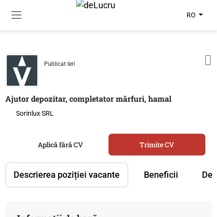
RO
Publicat Ieri
Ajutor depozitar, completator mărfuri, hamal
Sorinlux SRL
Aplică fără CV
Trimite CV
Descrierea poziției vacante
Beneficii
Des