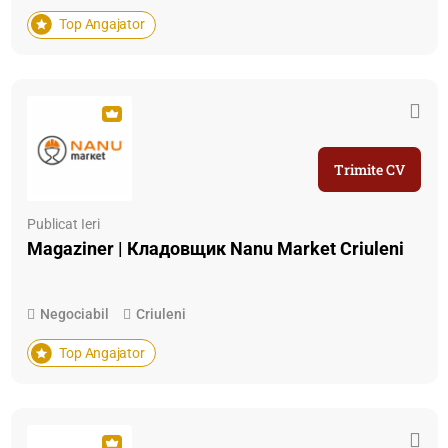
Top Angajator
Trimite CV
Publicat Ieri
Magaziner | Кладовщик Nanu Market Criuleni
Negociabil
Criuleni
Top Angajator