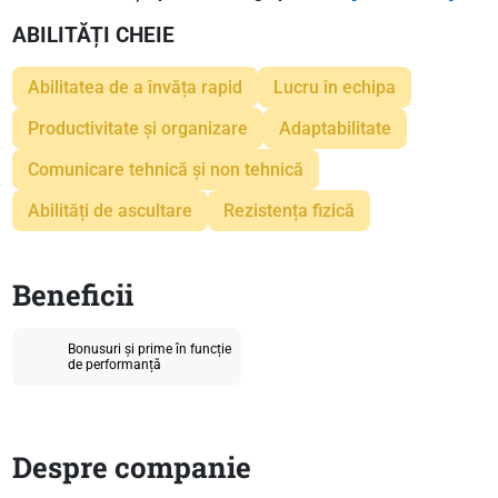
ABILITĂȚI CHEIE
Abilitatea de a învăța rapid
Lucru în echipa
Productivitate și organizare
Adaptabilitate
Comunicare tehnică și non tehnică
Abilități de ascultare
Rezistența fizică
Beneficii
Bonusuri și prime în funcție
de performanță
Despre companie