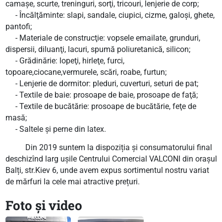
camaşe, scurte, treninguri, sorţi, tricouri, lenjerie de corp;
- Încălţăminte: slapi, sandale, ciupici, cizme, galoşi, ghete,
pantofi;
- Materiale de construcţie: vopsele emailate, grunduri,
dispersii, diluanţi, lacuri, spumă poliuretanică, silicon;
- Grădinărie: lopeţi, hirleţe, furci,
topoare,ciocane,vermurele, scări, roabe, furtun;
- Lenjerie de dormitor: pleduri, cuverturi, seturi de pat;
- Textile de baie: prosoape de baie, prosoape de faţă;
- Textile de bucătărie: prosoape de bucătărie, feţe de
masă;
- Saltele şi perne din latex.
Din 2019 suntem la dispoziția și consumatorului final
deschizînd larg ușile Centrului Comercial VALCONI din orașul
Balți, str.Kiev 6, unde avem expus sortimentul nostru variat
de mărfuri la cele mai atractive prețuri.
Foto și video