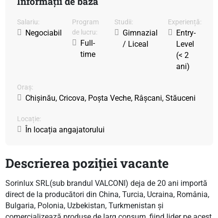
Informații de bază
Salariu:
Program
Studii:
Experiență:
Negociabil
de lucru:
Gimnazial
Entry-
Full-
/ Liceal
Level
time
(< 2
ani)
Oraș:
Chișinău, Cricova, Poșta Veche, Râșcani, Stăuceni
Locație:
În locația angajatorului
Descrierea poziției vacante
Sorinlux SRL(sub brandul VALCONI) deja de 20 ani importă
direct de la producători din China, Turcia, Ucraina, România,
Bulgaria, Polonia, Uzbekistan, Turkmenistan și
comercializează produse de larg consum, fiind lider pe acest