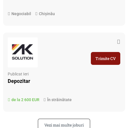
Negociabil
Chișinău
Trimite CV
Publicat Ieri
Depozitar
de la 2 600 EUR
În străinătate
Vezi mai multe joburi