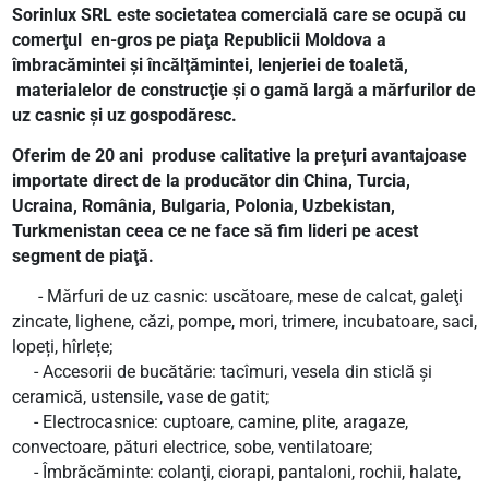
Sorinlux SRL este societatea comercială care se ocupă cu
comerţul en-gros pe piaţa Republicii Moldova a
îmbracămintei şi încălţămintei, lenjeriei de toaletă,
materialelor de construcţie şi o gamă largă a mărfurilor de
uz casnic şi uz gospodăresc.
Oferim de 20 ani produse calitative la preţuri avantajoase
importate direct de la producător din China, Turcia,
Ucraina, România, Bulgaria, Polonia, Uzbekistan,
Turkmenistan ceea ce ne face să fim lideri pe acest
segment de piaţă.
- Mărfuri de uz casnic: uscătoare, mese de calcat, galeţi
zincate, lighene, căzi, pompe, mori, trimere, incubatoare, saci,
lopeți, hîrlețe;
- Accesorii de bucătărie: tacîmuri, vesela din sticlă şi
ceramică, ustensile, vase de gatit;
- Electrocasnice: cuptoare, camine, plite, aragaze,
convectoare, pături electrice, sobe, ventilatoare;
- Îmbrăcăminte: colanţi, ciorapi, pantaloni, rochii, halate,