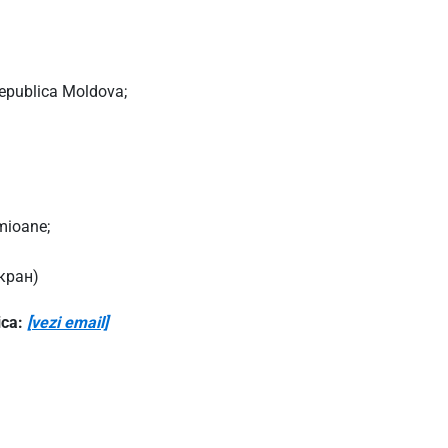
Republica Moldova;
mioane;
кран)
ica:
[vezi email]