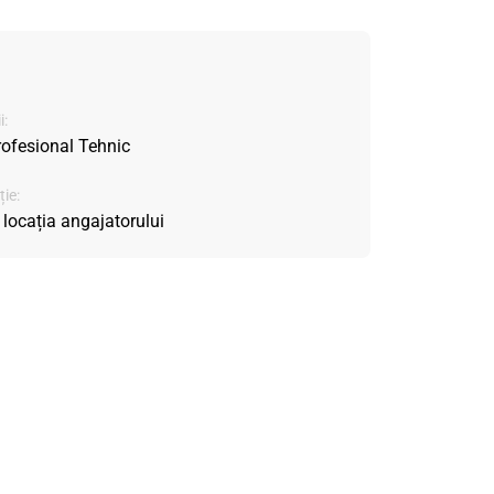
i:
rofesional Tehnic
ie:
 locația angajatorului