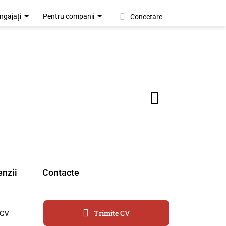
ngajați
Pentru companii
Conectare
nzii
Contacte
 CV
Trimite CV