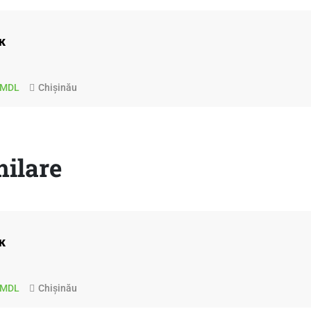
к
0 MDL
Chișinău
milare
к
0 MDL
Chișinău