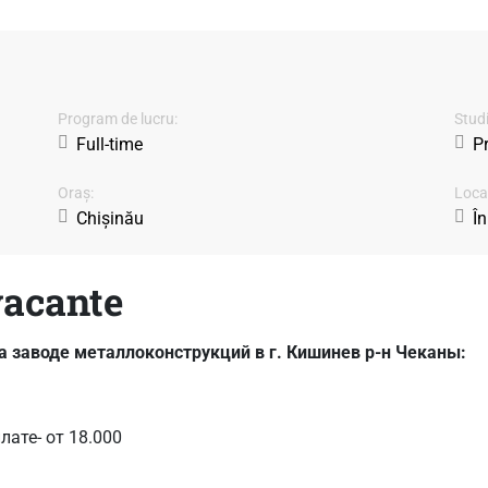
Program de lucru:
Studi
Full-time
P
Oraș:
Locaț
Chișinău
În
vacante
 заводе металлоконструкций в г. Кишинев р-н Чеканы:
ате- от 18.000