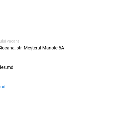
ului vacant
Ciocana, str. Meșterul Manole 5A
les.md
.md