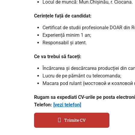
Locul de muncă: Mun.Chișinău, r. Ciocana.
Cerințele față de candidat:
Certificat de studii profesionale DOAR din 
Experiență minim 1 an;
Responsabil și atent.
Ce va trebui să faceți:
Încărcarea și descărcarea producției din ca
Lucru de pe pământ cu telecomanda;
Macara pod rulant (мостовой и козловой 
Rugam sa expediati CV-urile pe posta electron
Telefon:
[vezi telefon]
Trimite CV