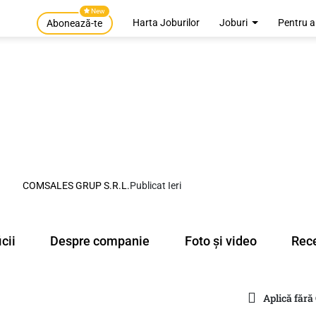
New
Harta Joburilor
Joburi
Pentru a
Abonează-te
COMSALES GRUP S.R.L.
Publicat Ieri
cii
Despre companie
Foto și video
Rece
Aplică fără