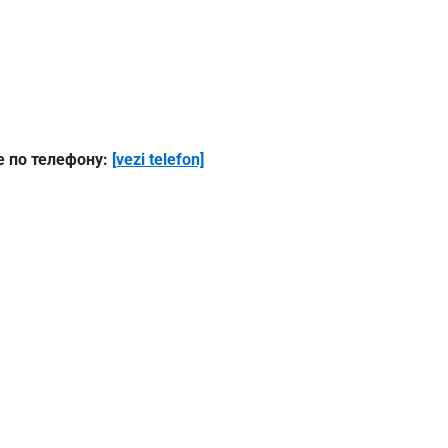
те по телефону:
[vezi telefon]