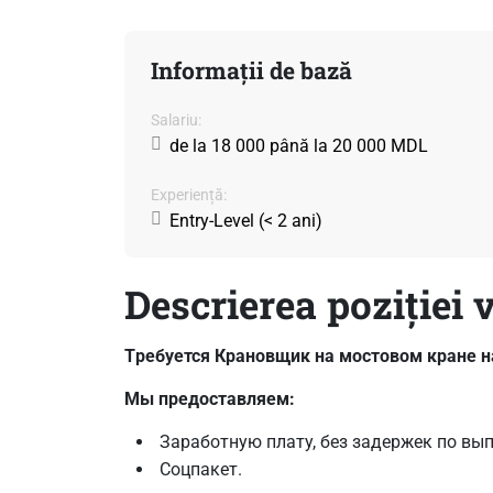
Informații de bază
Salariu:
de la 18 000 până la 20 000 MDL
Experiență:
Entry-Level (< 2 ani)
Descrierea poziției 
Tребуется Крановщик на мостовом кране на
Мы предоставляем:
Заработную плату, без задержек по выпл
Соцпакет.