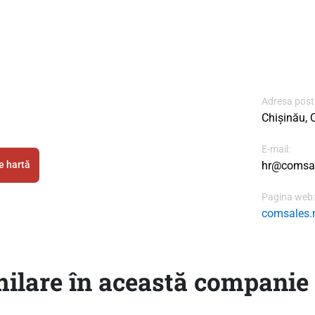
Adresa post
Chișinău, 
E-mail:
hr@comsa
e hartă
Pagina web:
comsales
ilare în această companie