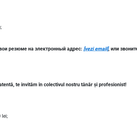
;
вои резюме на электронный адрес:
[vezi email]
, или звони
tentă, te invităm în colectivul nostru tânăr și profesionist!
lei;