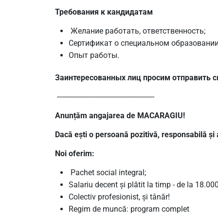
Требования к кандидатам
Желание работать, ответственность;
Сертификат о специальном образовании
Опыт работы.
Заинтересованных лиц просим отправить с
--------------------------------------------------
Anunțăm angajarea de MACARAGIU!
Dacă ești o persoană pozitivă, responsabilă și a
Noi oferim:
Pachet social integral;
Salariu decent și plătit la timp - de la 18.000 
Colectiv profesionist, și tânăr!
Regim de muncă: program complet