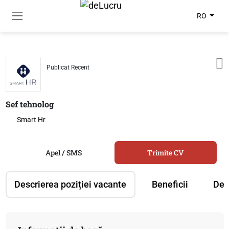
RO
Publicat Recent
Sef tehnolog
Smart Hr
Apel / SMS
Trimite CV
Descrierea poziției vacante
Beneficii
Des