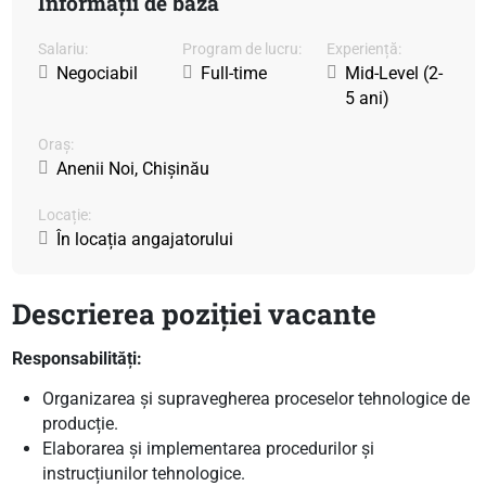
Informații de bază
Salariu:
Program de lucru:
Experiență:
Negociabil
Full-time
Mid-Level (2-
5 ani)
Oraș:
Anenii Noi, Chișinău
Locație:
În locația angajatorului
Descrierea poziției vacante
Responsabilități:
Organizarea și supravegherea proceselor tehnologice de
producție.
Elaborarea și implementarea procedurilor și
instrucțiunilor tehnologice.