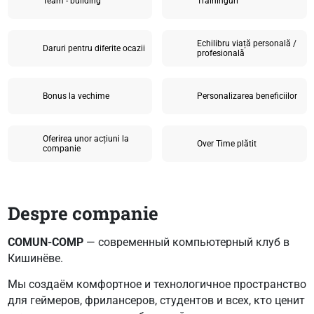
Team - building
Traininguri
Echilibru viață personală /
Daruri pentru diferite ocazii
profesională
Bonus la vechime
Personalizarea beneficiilor
Oferirea unor acțiuni la
Over Time plătit
companie
Despre companie
COMUN-COMP
— современный компьютерный клуб в
Кишинёве.
Мы создаём комфортное и технологичное пространство
для геймеров, фрилансеров, студентов и всех, кто ценит