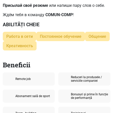
Присылай своё резюме
или напиши пару слов о себе.
Ждём тебя в команду
COMUN-COMP
!
ABILITĂȚI CHEIE
Работа в сети
Постоянное обучение
Общение
Креативность
Beneficii
Reduceri la produsele /
Remote job
serviciile companiei
Bonusuri și prime în funcție
Abonament sală de sport
de performanță