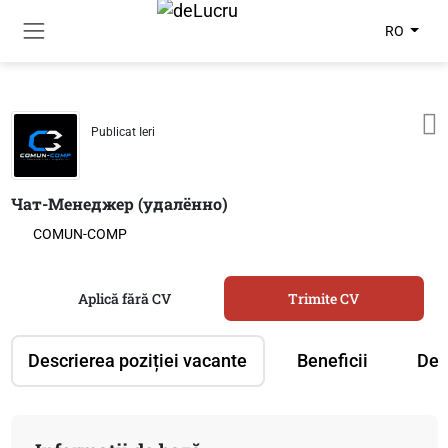
RO
Publicat Ieri
Чат-Менеджер (удалённо)
COMUN-COMP
Aplică fără CV
Trimite CV
Descrierea poziției vacante
Beneficii
Des