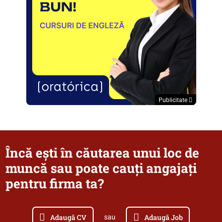
Publicitate
Încă ești în căutarea unui loc de
muncă sau poate cauți angajați
pentru firma ta?
Adaugă CV
Adaugă Job
sau