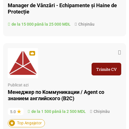
Manager de Vânzări - Echipamente și Haine de
Protecție
de la 15 000 până la 25 000 MDL
Chișinău
Trimite CV
Publicat azi
Менеджер по Kоммуникации / Agent со
знанием английского (B2C)
de la 1 500 până la 2 500 MDL
Chișinău
5.0
Top Angajator