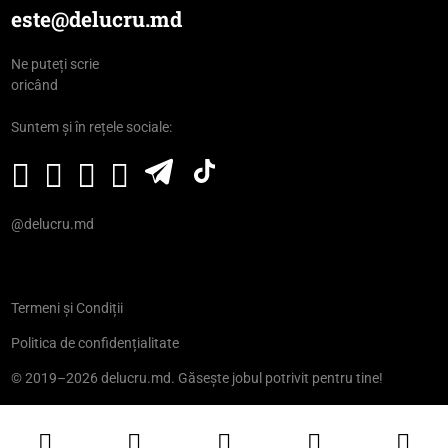
este@delucru.md
Ne puteți scrie
oricând
Suntem și în rețele sociale:
@delucru.md
Termeni și Condiții
Politica de confidențialitate
© 2019–2026 delucru.md. Găsește jobul potrivit pentru tine!