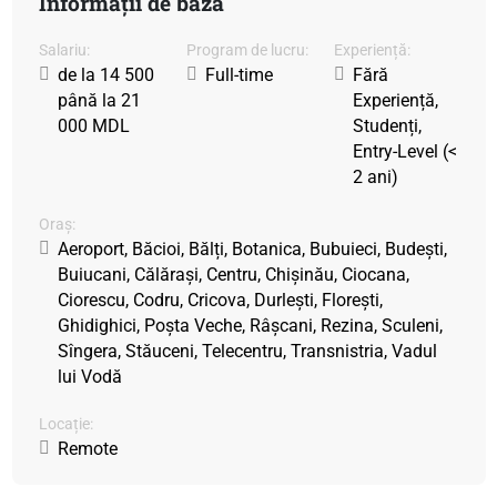
Informații de bază
Salariu:
Program de lucru:
Experiență:
de la 14 500
Full-time
Fără
până la 21
Experiență,
000 MDL
Studenți,
Entry-Level (<
2 ani)
Oraș:
Aeroport, Băcioi, Bălți, Botanica, Bubuieci, Budești,
Buiucani, Călărași, Centru, Chișinău, Ciocana,
Ciorescu, Codru, Cricova, Durlești, Florești,
Ghidighici, Poșta Veche, Râșcani, Rezina, Sculeni,
Sîngera, Stăuceni, Telecentru, Transnistria, Vadul
lui Vodă
Locație:
Remote