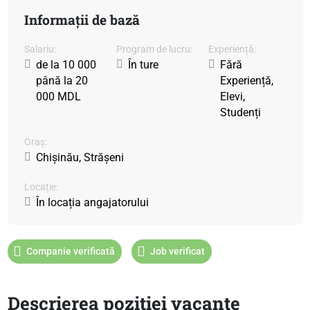
Informații de bază
Salariu:
Program de lucru:
Experiență:
de la 10 000
În ture
Fără
până la 20
Experiență,
000 MDL
Elevi,
Studenți
Oraș:
Chișinău, Strășeni
Locație:
În locația angajatorului
Companie verificată
Job verificat
Descrierea poziției vacante