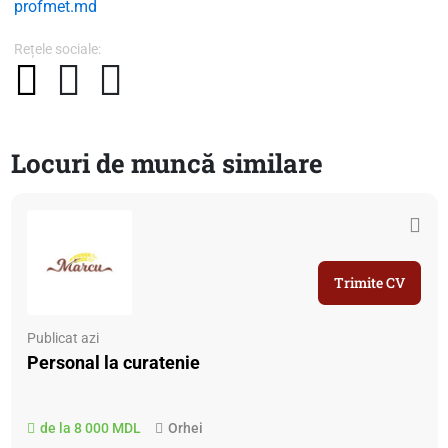
profmet.md
Rețele sociale:
Locuri de muncă similare
Trimite CV
Publicat azi
Personal la curatenie
de la 8 000 MDL
Orhei