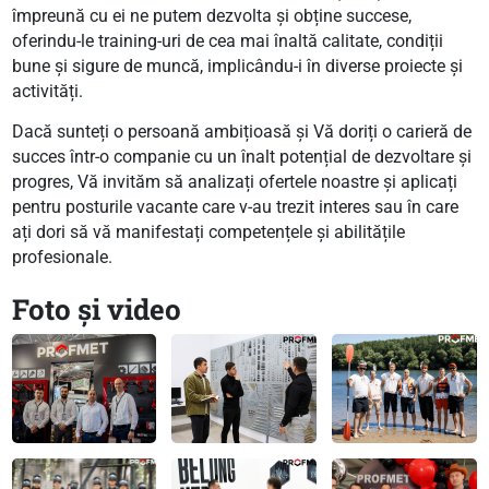
împreună cu ei ne putem dezvolta și obține succese,
oferindu-le training-uri de cea mai înaltă calitate, condiții
bune și sigure de muncă, implicându-i în diverse proiecte și
activități.
Dacă sunteți o persoană ambițioasă și Vă doriți o carieră de
succes într-o companie cu un înalt potențial de dezvoltare și
progres, Vă invităm să analizați ofertele noastre și aplicați
pentru posturile vacante care v-au trezit interes sau în care
ați dori să vă manifestați competențele și abilitățile
profesionale.
Foto și video