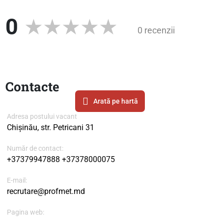
0
0 recenzii
Contacte
Arată pe hartă
Adresa postului vacant
Chișinău, str. Petricani 31
Număr de contact:
+37379947888
+37378000075
E-mail:
recrutare@profmet.md
Pagina web: