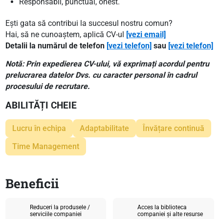
Responsabil, punctual, onest.
Ești gata să contribui la succesul nostru comun?
Hai, să ne cunoaștem, aplică CV-ul
[vezi email]
Detalii la numărul de telefon
[vezi telefon]
sau
[vezi telefon]
Notă:
Prin expedierea CV-ului, vă exprimați acordul pentru
prelucrarea datelor Dvs. cu caracter personal în cadrul
procesului de recrutare.
ABILITĂȚI CHEIE
Lucru în echipa
Adaptabilitate
Învățare continuă
Time Management
Beneficii
Reduceri la produsele /
Acces la biblioteca
serviciile companiei
companiei și alte resurse