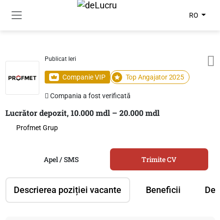
RO
Publicat Ieri
Companie VIP
Top Angajator 2025
Compania a fost verificată
Lucrător depozit, 10.000 mdl – 20.000 mdl
Profmet Grup
Apel / SMS
Trimite CV
Descrierea poziției vacante
Beneficii
Des