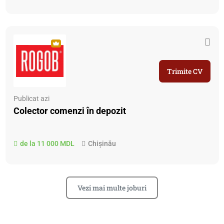
Trimite CV
Publicat azi
Colector comenzi în depozit
de la 11 000 MDL
Chișinău
Vezi mai multe joburi