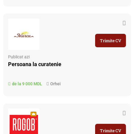
Trimite CV
Publicat azi
Persoana la curatenie
de la 9 000 MDL
Orhei
Trimite CV