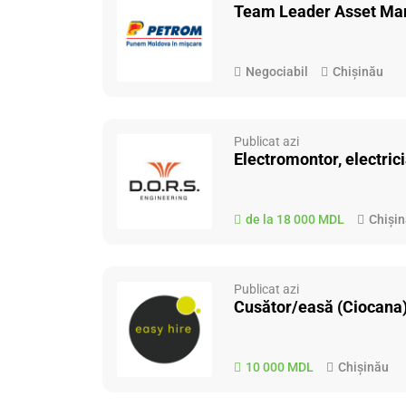
Team Leader Asset M
Negociabil
Chișinău
Publicat azi
Electromontor, electr
de la 18 000 MDL
Chiși
Publicat azi
Cusător/easă (Ciocana),
10 000 MDL
Chișinău