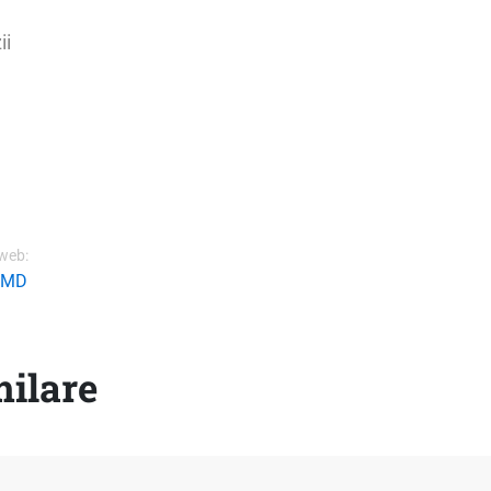
ii
web:
.MD
milare