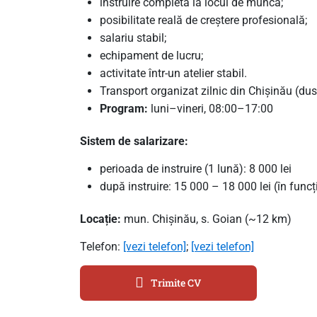
instruire completă la locul de muncă;
posibilitate reală de creștere profesională;
salariu stabil;
echipament de lucru;
activitate într-un atelier stabil.
Transport organizat zilnic din Chișinău (dus
Program:
luni–vineri, 08:00–17:00
Sistem de salarizare:
perioada de instruire (1 lună): 8 000 lei
după instruire: 15 000 – 18 000 lei (în funcți
Locație:
mun. Chișinău, s. Goian (~12 km)
Telefon:
[vezi telefon]
;
[vezi telefon]
Trimite CV