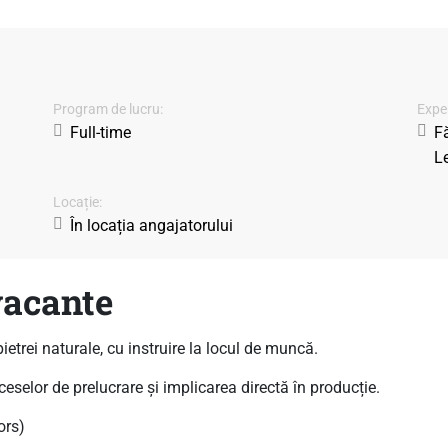
Program de lucru:
Exper
Full-time
Fă
Le
Locație:
În locația angajatorului
vacante
ietrei naturale, cu instruire la locul de muncă.
eselor de prelucrare și implicarea directă în producție.
ors)