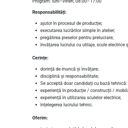
Program: luni–vineri, 08:00–17:00
Responsabilități:
ajutor în procesul de producție;
executarea lucrărilor simple în atelier;
pregătirea pieselor pentru prelucrare;
învățarea lucrului cu utilaje, scule electrice 
Cerințe:
dorință de muncă și învățare;
disciplină și responsabilitate;
Se acceptă doar candidați cu bază tehnică:
experiență în producție / construcții / mobil
experiență în utilizarea sculelor electrice;
înțelegerea lucrului tehnic.
Oferim: