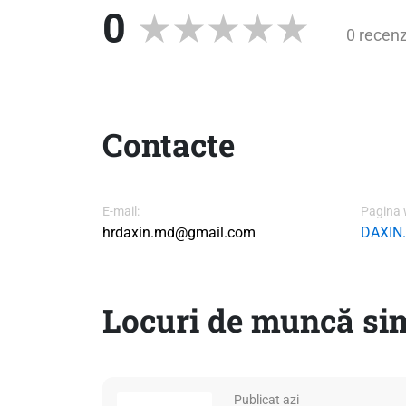
0
0 recenz
Contacte
E-mail:
Pagina 
hrdaxin.md@gmail.com
DAXIN
Locuri de muncă si
Publicat azi