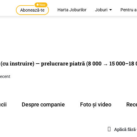
New
Harta Joburilor
Joburi
Pentru a
Abonează-te
(cu instruire) — prelucrare piatră (8 000 → 15 000–18 0
Recent
cii
Despre companie
Foto și video
Rece
Aplică fără