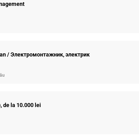
anagement
ician / Электромонтажник, электрик
nău
 de la 10.000 lei