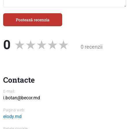
Postează recenzia
0
0 recenzii
Contacte
E-mail:
i.botan@becor.md
Pagina web:
elody.md
Rețele sociale: