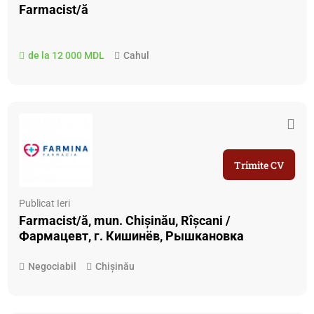
Farmacist/ă
de la 12 000 MDL
Cahul
Trimite CV
Publicat Ieri
Farmacist/ă, mun. Chișinău, Rîșcani /
Фармацевт, г. Кишинёв, Рышкановка
Negociabil
Chișinău