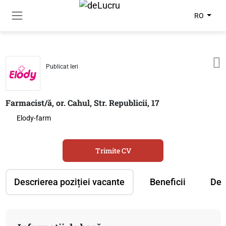
RO
Publicat Ieri
Farmacist/ă, or. Cahul, Str. Republicii, 17
Elody-farm
Trimite CV
Descrierea poziției vacante
Beneficii
Des