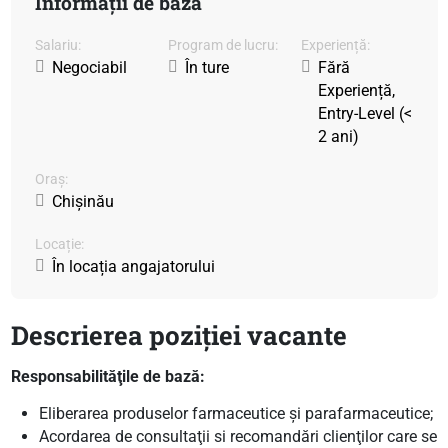
Informații de bază
Salariu:
Program de lucru:
Experiență:
Negociabil
În ture
Fără
Experiență,
Entry-Level (<
2 ani)
Oraș:
Chișinău
Locație:
În locația angajatorului
Descrierea poziției vacante
Responsabilităţile de bază:
Eliberarea produselor farmaceutice şi parafarmaceutice;
Acordarea de consultaţii si recomandări clienţilor care se