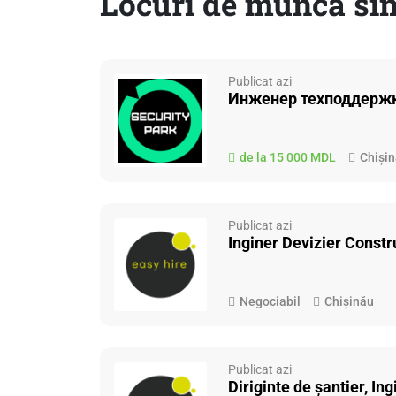
Locuri de muncă si
Publicat azi
Инженер техподдерж
de la 15 000 MDL
Chiși
Publicat azi
Inginer Devizier Constr
Negociabil
Chișinău
Publicat azi
Diriginte de șantier, Ing