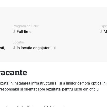
Program de lucru:
Exper
Full-time
Mi
Locație:
ti,
În locația angajatorului
vacante
tă în instalarea infrastructurii IT și a liniilor de fibră optică î
responsabil și orientat spre rezultate, pentru lucru din oficiu.