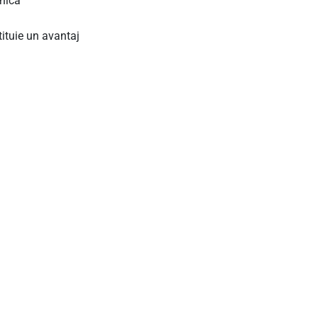
nică
tituie un avantaj