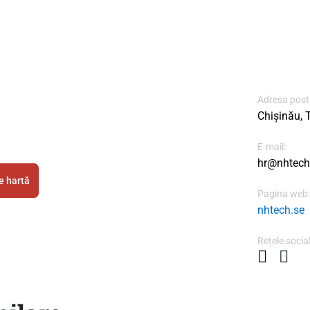
Adresa post
Chișinău, 
E-mail:
hr@nhtech
e hartă
Pagina web:
nhtech.se
Rețele social