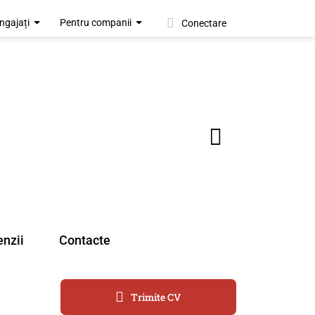
ngajați
Pentru companii
Conectare
nzii
Contacte
Trimite CV