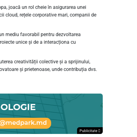
pa, joacă un rol cheie în asigurarea unei
cii cloud, rețele corporative mari, companii de
 un mediu favorabil pentru dezvoltarea
proiecte unice și de a interacționa cu
rea creativității colective și a sprijinului,
ovatoare și prietenoase, unde contribuția dvs.
Publicitate