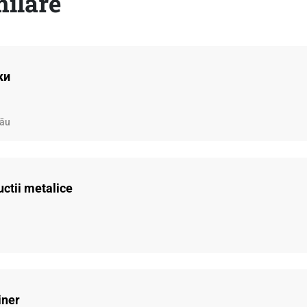
milare
ки
nău
uctii metalice
iner