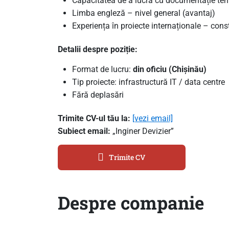
Capacitatea de a lucra cu documentație teh
Limba engleză – nivel general (avantaj)
Experiența în proiecte internaționale – cons
Detalii despre poziție:
Format de lucru:
din oficiu (Chișinău)
Tip proiecte: infrastructură IT / data centre
Fără deplasări
Trimite CV-ul tău la:
[vezi email]
Subiect email:
„Inginer Devizier”
Trimite CV
Despre companie