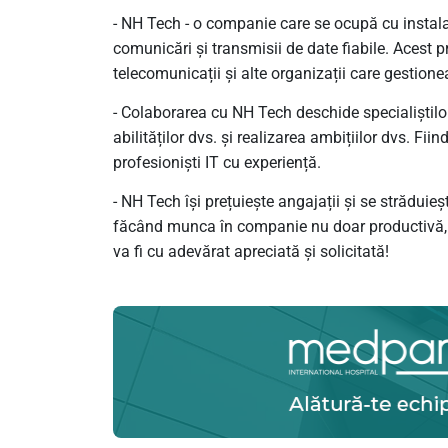
- NH Tech - o companie care se ocupă cu instalar
comunicări și transmisii de date fiabile. Acest pr
telecomunicații și alte organizații care gestion
- Colaborarea cu NH Tech deschide specialiștilo
abilităților dvs. și realizarea ambițiilor dvs. Fi
profesioniști IT cu experiență.
- NH Tech își prețuiește angajații și se străduieș
făcând munca în companie nu doar productivă, ci 
va fi cu adevărat apreciată și solicitată!