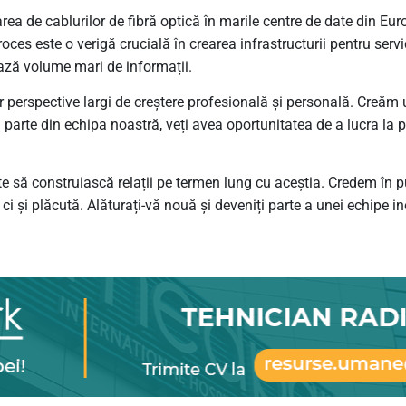
ea de cablurilor de fibră optică în marile centre de date din Euro
oces este o verigă crucială în crearea infrastructurii pentru servi
ează volume mari de informații.
r perspective largi de creștere profesională și personală. Creăm
ind parte din echipa noastră, veți avea oportunitatea de a lucra la 
te să construiască relații pe termen lung cu aceștia. Credem în pute
și plăcută. Alăturați-vă nouă și deveniți parte a unei echipe in