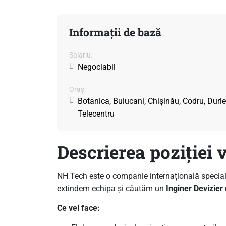
Informații de bază
Salariu:
Negociabil
Oraș:
Botanica, Buiucani, Chișinău, Codru, Durleș
Telecentru
Descrierea poziției 
NH Tech este o companie internațională specializa
extindem echipa și căutăm un
Inginer Devizier
Ce vei face: