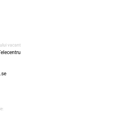
ului vacant
Telecentru
.se
e: