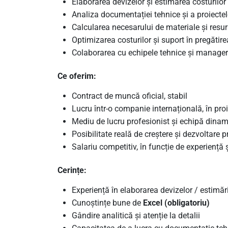
Elaborarea devizelor și estimarea costurilor
Analiza documentației tehnice și a proiectel
Calcularea necesarului de materiale și resu
Optimizarea costurilor și suport în pregătire
Colaborarea cu echipele tehnice și manageri
Ce oferim:
Contract de muncă oficial, stabil
Lucru într-o companie internațională, în pr
Mediu de lucru profesionist și echipă dina
Posibilitate reală de creștere și dezvoltare 
Salariu competitiv, în funcție de experiență
Cerințe:
Experiență în elaborarea devizelor / estimări
Cunoștințe bune de
Excel (obligatoriu)
Gândire analitică și atenție la detalii