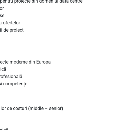
 pentru proiecte din domeniul data centre
or
rse
a ofertelor
i de proiect
oiecte moderne din Europa
mică
profesională
 și competențe
lor de costuri (middle – senior)