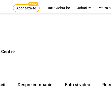
New
Harta Joburilor
Joburi
Pentru a
Abonează-te
a Centre
cii
Despre companie
Foto și video
Rece