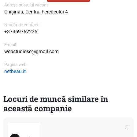
Adresa postului vacant
Chișinău, Centru, Feredeului 4
Număr de contact:
+37369762235
E-mail:
webstudiose@gmail.com
Pagina web:
netbeau.it
Locuri de muncă similare în
această companie