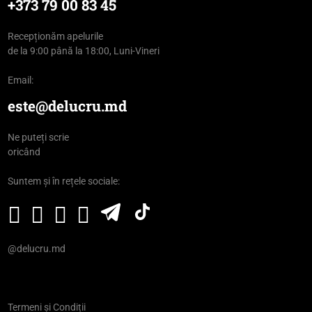
+373 79 00 83 45
Recepționăm apelurile
de la 9:00 până la 18:00, Luni-Vineri
Email:
este@delucru.md
Ne puteți scrie
oricând
Suntem și în rețele sociale:
@delucru.md
Termeni și Condiții