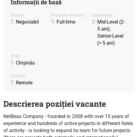
Informații de bază
Salariu:
Program de lucru:
Experiență:
Negociabil
Full-time
Mid-Level (2-
5 ani),
Senior-Level
(> 5 ani)
Oraș:
Chișinău
Locație:
Remote
Descrierea poziției vacante
NetBeau Company - founded in 2008 with over 15 years of
experience and hundreds of active projects in different fields
of activity - is looking to expand its team for future projects