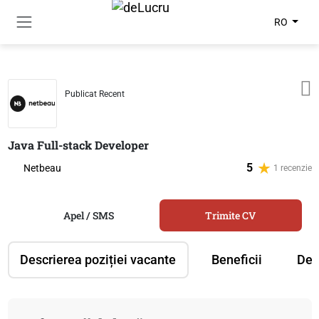
RO
Publicat Recent
Java Full-stack Developer
5
Netbeau
1 recenzie
Apel / SMS
Trimite CV
Descrierea poziției vacante
Beneficii
Des