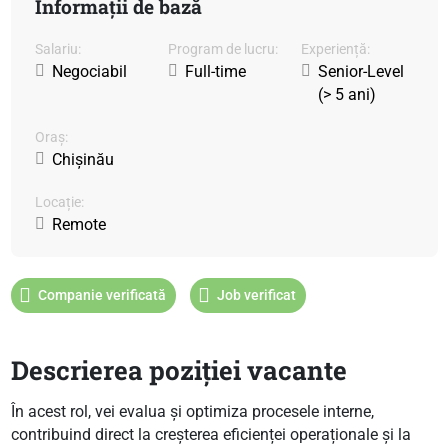
Informații de bază
Salariu:
Program de lucru:
Experiență:
Negociabil
Full-time
Senior-Level
(> 5 ani)
Oraș:
Chișinău
Locație:
Remote
Companie verificată
Job verificat
Descrierea poziției vacante
În acest rol, vei evalua și optimiza procesele interne,
contribuind direct la creșterea eficienței operaționale și la