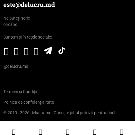
este@delucru.md
Ne puteți scrie
oricând
Suntem și în rețele sociale:
@delucru.md
Termeni și Condiții
Politica de confidențialitate
© 2019–2026 delucru.md. Găsește jobul potrivit pentru tine!