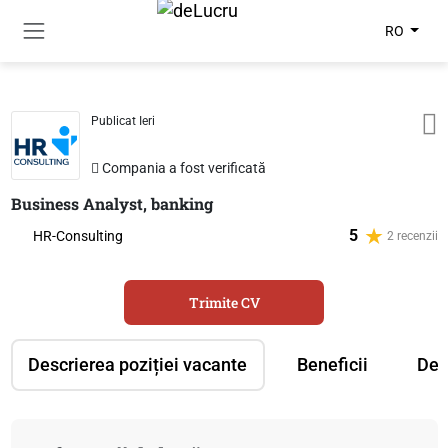
RO
Publicat Ieri
Compania a fost verificată
Business Analyst, banking
5
HR-Consulting
2 recenzii
Trimite CV
Descrierea poziției vacante
Beneficii
Des