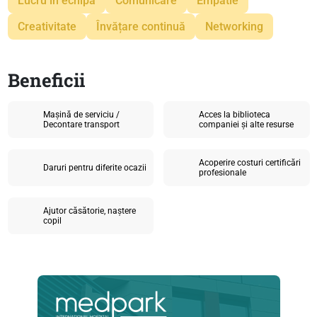
Lucru în echipa
Comunicare
Empatie
Creativitate
Învățare continuă
Networking
Beneficii
Mașină de serviciu /
Acces la biblioteca
Decontare transport
companiei și alte resurse
Acoperire costuri certificări
Daruri pentru diferite ocazii
profesionale
Ajutor căsătorie, naștere
copil