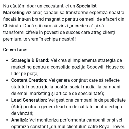
Nu căutăm doar un executant, ci un
Specialist
Marketing
vizionar, capabil să transforme expertiza noastră
fiscală într-un brand magnetic pentru oamenii de afaceri din
Chișinău.
Dacă știi cum să vinzi „încrederea” și să
transformi cifrele în povești de succes care atrag clienți
premium, te vrem în echipa noastră!
Ce vei face:
Strategie & Brand:
Vei crea și implementa strategia de
marketing pentru a consolida poziția Goodwill House ca
lider pe piață;
Content Creation:
Vei genera conținut care să reflecte
statutul nostru (de la postări social media, la campanii
de email marketing și articole de specialitate);
Lead Generation:
Vei gestiona campaniile de publicitate
(Ads) pentru a genera lead-uri de calitate pentru echipa
de vânzări;
Analiză:
Vei monitoriza performanța campaniilor și vei
optimiza constant „drumul clientului” către Royal Tower.