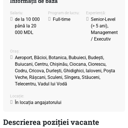
Informații de bază
Salariu:
Program de lucru:
Experiență:
de la 10 000
Full-time
Senior-Level
până la 20
(> 5 ani),
000 MDL
Management
/ Executiv
Oraș:
Aeroport, Băcioi, Botanica, Bubuieci, Budești,
Buiucani, Centru, Chișinău, Ciocana, Ciorescu,
Codru, Cricova, Durlești, Ghidighici, Ialoveni, Poșta
Veche, Râșcani, Sculeni, Sîngera, Stăuceni,
Telecentru, Vadul lui Vodă
Locație:
În locația angajatorului
Descrierea poziției vacante