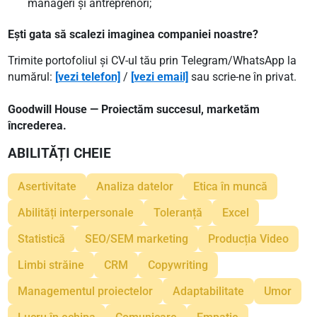
manageri și antreprenori;
Ești gata să scalezi imaginea companiei noastre?
Trimite portofoliul și CV-ul tău prin Telegram/WhatsApp la
numărul:
[vezi telefon]
/
[vezi email]
sau scrie-ne în privat.
Goodwill House — Proiectăm succesul, marketăm
încrederea.
ABILITĂȚI CHEIE
Asertivitate
Analiza datelor
Etica în muncă
Abilități interpersonale
Toleranță
Excel
Statistică
SEO/SEM marketing
Producția Video
Limbi străine
CRM
Copywriting
Managementul proiectelor
Adaptabilitate
Umor