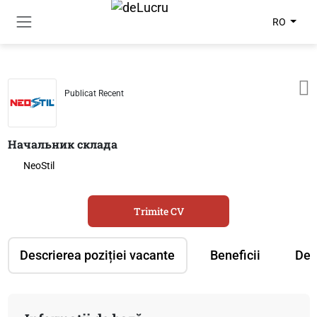
RO
Publicat Recent
Начальник склада
NeoStil
Trimite CV
Descrierea poziției vacante
Beneficii
Des