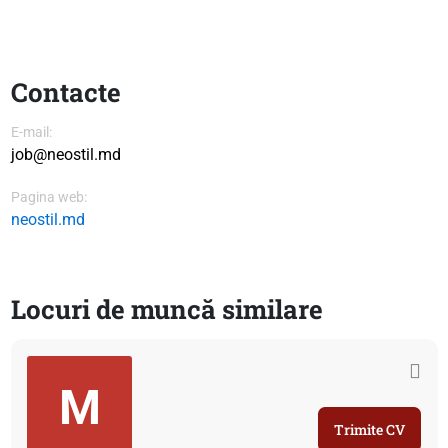
Contacte
E-mail:
job@neostil.md
Pagina web:
neostil.md
Locuri de muncă similare
M
Trimite CV