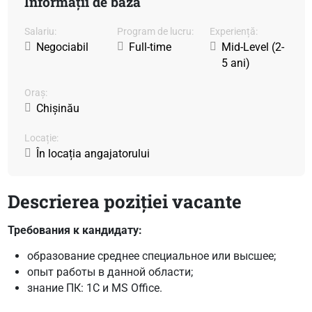
Informații de bază
Salariu:
Program de lucru:
Experiență:
Negociabil
Full-time
Mid-Level (2-
5 ani)
Oraș:
Chișinău
Locație:
În locația angajatorului
Descrierea poziției vacante
Требования к кандидату:
образование среднее специальное или высшее;
опыт работы в данной области;
знание ПК: 1C и MS Office.