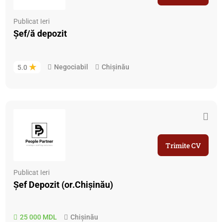
Publicat Ieri
Șef/ă depozit
Negociabil
Chișinău
5.0
Trimite CV
Publicat Ieri
Șef Depozit (or.Chișinău)
25 000 MDL
Chișinău