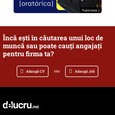
Publicitate
Încă ești în căutarea unui loc de
muncă sau poate cauți angajați
pentru firma ta?
Adaugă CV
Adaugă Job
sau