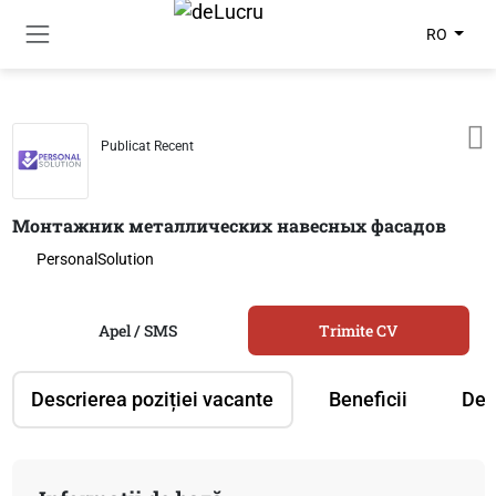
RO
Publicat Recent
Монтажник металлических навесных фасадов
PersonalSolution
Apel / SMS
Trimite CV
Descrierea poziției vacante
Beneficii
Des