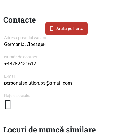
Contacte
Arată pe hartă
Adresa postului vacant
Germania, Дрезден
Număr de contact:
+48782421617
E-mail:
personalsolution.ps@gmail.com
Rețele sociale:
Locuri de muncă similare