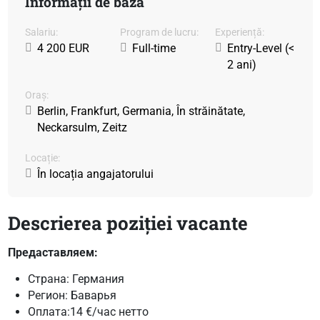
Informații de bază
Salariu:
Program de lucru:
Experiență:
4 200 EUR
Full-time
Entry-Level (<
2 ani)
Oraș:
Berlin, Frankfurt, Germania, În străinătate,
Neckarsulm, Zeitz
Locație:
În locația angajatorului
Descrierea poziției vacante
Предаставляем:
Страна: Германия
Регион: Баварья
Оплата:14 €/час нетто