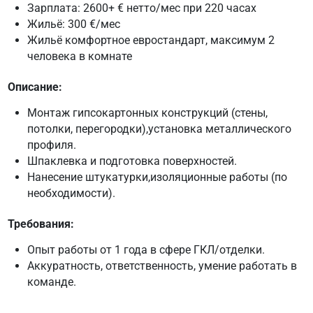
Зарплата: 2600+ € нетто/мес при 220 часах
Жильё: 300 €/мес
Жильё комфортное евростандарт, максимум 2
человека в комнате
Описание:
Монтаж гипсокартонных конструкций (стены,
потолки, перегородки),установка металлического
профиля.
Шпаклевка и подготовка поверхностей.
Нанесение штукатурки,изоляционные работы (по
необходимости).
Требования:
Опыт работы от 1 года в сфере ГКЛ/отделки.
Аккуратность, ответственность, умение работать в
команде.