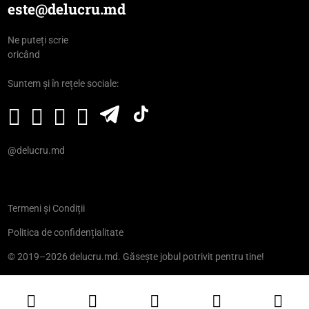
este@delucru.md
Ne puteți scrie
oricând
Suntem și în rețele sociale:
@delucru.md
Termeni și Condiții
Politica de confidențialitate
© 2019–2026 delucru.md. Găsește jobul potrivit pentru tine!