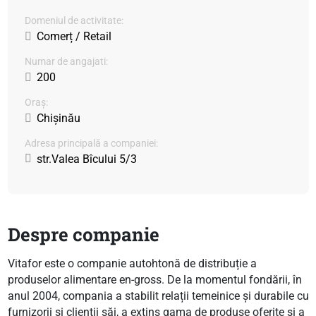
Domeniul de activitate:
Comerț / Retail
Numar de angajati:
200
Oraș:
Chișinău
Adresa principală a companiei:
str.Valea Bîcului 5/3
Despre companie
Vitafor este o companie autohtonă de distribuție a
produselor alimentare en-gross. De la momentul fondării, în
anul 2004, compania a stabilit relații temeinice și durabile cu
furnizorii și clienții săi, a extins gama de produse oferite și a