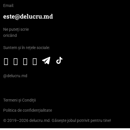
Email:
este@delucru.md
Ne puteți scrie
oricând
Suntem și în rețele sociale:
@delucru.md
Termeni și Condiții
Politica de confidențialitate
© 2019–2026 delucru.md. Găsește jobul potrivit pentru tine!