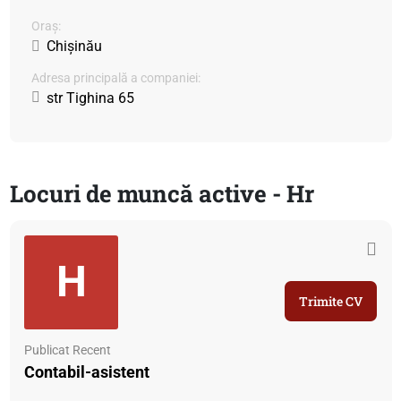
Oraș:
Chișinău
Adresa principală a companiei:
str Tighina 65
Locuri de muncă active - Hr
H
Trimite CV
Publicat Recent
Contabil-asistent