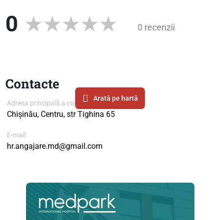
0
0 recenzii
Contacte
Arată pe hartă
Adresa principală a companiei
Chișinău, Centru, str Tighina 65
E-mail:
hr.angajare.md@gmail.com