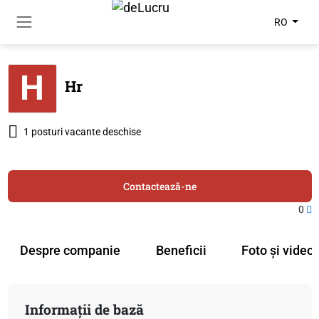
RO
H
Hr
1 posturi vacante deschise
Contactează-ne
0
Despre companie
Beneficii
Foto și video
Informații de bază