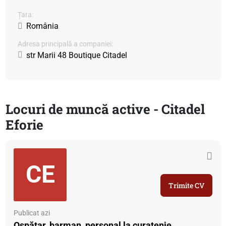
Țara:
România
Adresa principală a companiei:
str Marii 48 Boutique Citadel
Locuri de muncă active - Citadel
Eforie
CE
Trimite CV
Publicat azi
Ospătar, barman, personal la curatenie