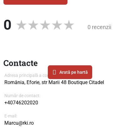
0
0 recenzii
Contacte
Arată pe hartă
Adresa principală a companiei
România, Eforie, str Marii 48 Boutique Citadel
Număr de contact:
+40746202020
E-mail:
Marcu@rki.ro