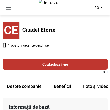
RO
CE
Citadel Eforie
1 posturi vacante deschise
Contactează-ne
0
Despre companie
Beneficii
Foto și video
Informații de bază