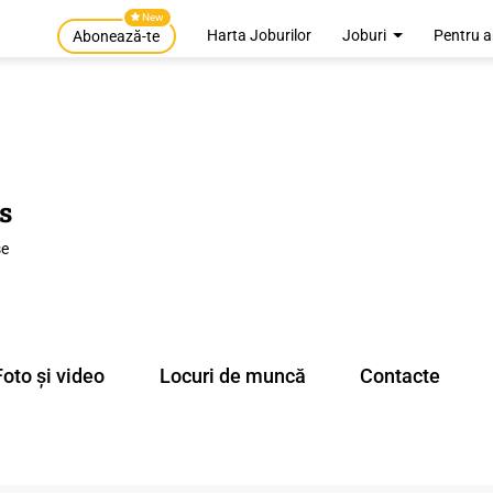
New
Harta Joburilor
Joburi
Pentru a
Abonează-te
s
se
Foto și video
Locuri de muncă
Contacte