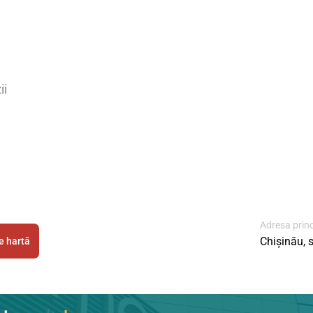
ii
Adresa prin
Chișinău, st
e hartă