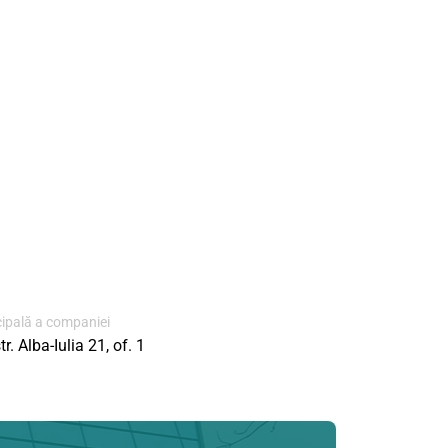
cipală a companiei
r. Alba-Iulia 21, of. 1