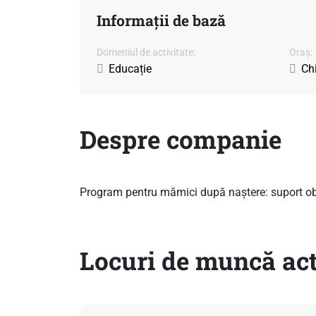
Informații de bază
Domeniul de activitate:
Oraș:
Educație
Ch
Despre companie
Program pentru mămici după naștere: suport obo
Locuri de muncă act