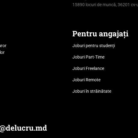
15890 locuri de muncă, 36201 cv-u
Pentru angajați
uror
Joburi pentru studenți
lor
Joburi Part-Time
Joburi Freelance
Joburi Remote
Joburi în străinătate
e@delucru.md