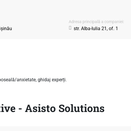
Adresa principală a companiei:
ișinău
str. Alba-Iulia 21, of. 1
seală/anxietate, ghidaj experți.
ive - Asisto Solutions