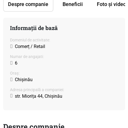
Despre companie
Beneficii
Foto și video
Informații de bază
Domeniul de activitate:
Comerț / Retail
Numar de angajati:
6
Oraș:
Chișinău
Adresa principală a companiei:
str. Miorița 44, Chișinău
Despre companie