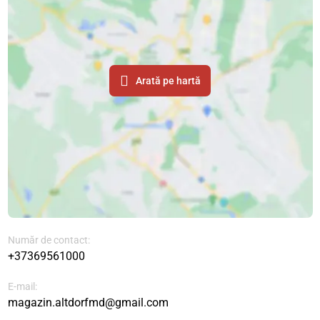
Arată pe hartă
Număr de contact:
+37369561000
E-mail:
magazin.altdorfmd@gmail.com