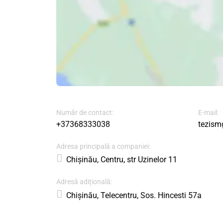
Număr de contact:
E-mail:
+37368333038
tezism
Adresa principală a companiei:
Chișinău, Centru, str Uzinelor 11
Adresă adițională:
Chișinău, Telecentru, Sos. Hincesti 57a