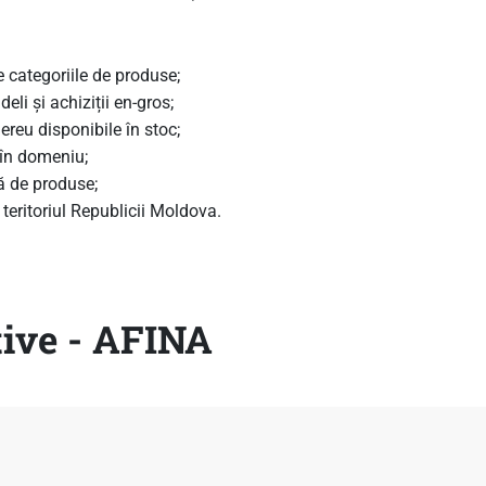
e categoriile de produse;
deli și achiziții en-gros;
reu disponibile în stoc;
 în domeniu;
ă de produse;
g teritoriul Republicii Moldova.
tive - AFINA