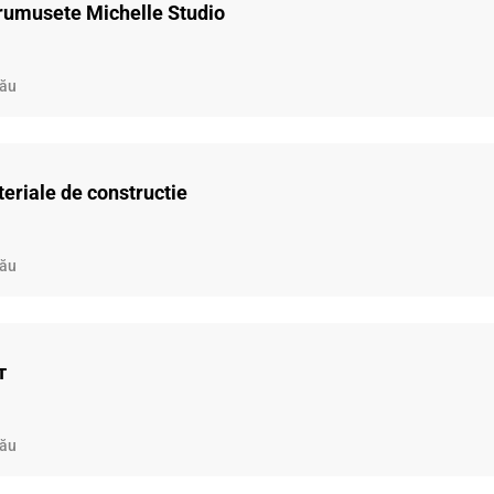
 frumusete Michelle Studio
nău
eriale de constructie
nău
т
nău