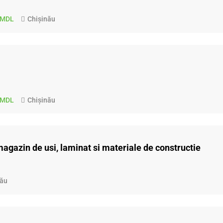
0 MDL
Chișinău
0 MDL
Chișinău
magazin de usi, laminat si materiale de constructie
nău