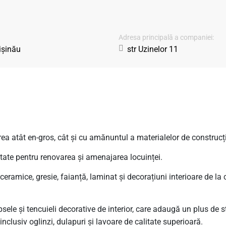
Adresa principală a companiei:
ișinău
str Uzinelor 11
a atât en-gros, cât și cu amănuntul a materialelor de construcție
tate pentru renovarea și amenajarea locuinței.
ramice, gresie, faianță, laminat și decorațiuni interioare de la 
e și tencuieli decorative de interior, care adaugă un plus de stil 
nclusiv oglinzi, dulapuri și lavoare de calitate superioară.