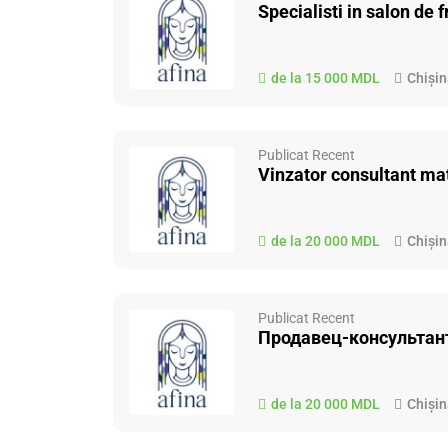
Specialisti in salon de
de la 15 000 MDL
Chiși
Publicat Recent
Vinzator consultant mat
de la 20 000 MDL
Chiși
Publicat Recent
Продавец-консультан
de la 20 000 MDL
Chiși