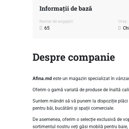
Informații de bază
Numar de angajati:
Oraș:
65
Ch
Despre companie
Afina.md
este un magazin specializat în vânzare
Oferim o gamă variată de produse de înaltă cali
Suntem mândri să vă punem la dispoziție plăci ce
pentru băi, bucătării și spații comerciale.
De asemenea, oferim o selecție exclusivă de vopsel
sortimentul nostru veți găsi mobilă pentru baie, i