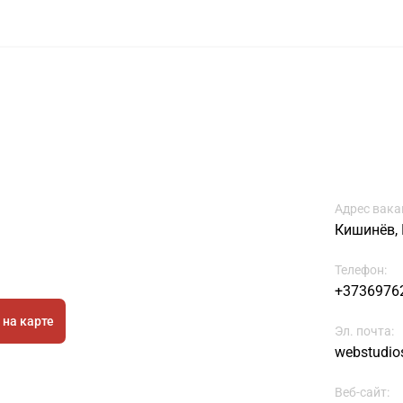
Адрес вака
Кишинёв, Ц
Телефон:
+3736976
 на карте
Эл. почта:
webstudio
Веб-сайт: