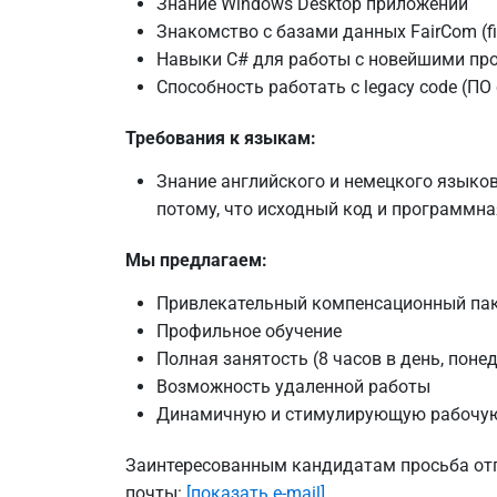
Знание Windows Desktop приложений
Знакомство с базами данных FairCom (fixe
Навыки C# для работы с новейшими п
Способность работать с legacy code (ПО 
Требования к языкам:
Знание английского и немецкого языков
потому, что исходный код и программн
Мы предлагаем:
Привлекательный компенсационный пак
Профильное обучение
Полная занятость (8 часов в день, поне
Возможность удаленной работы
Динамичную и стимулирующую рабочую с
Заинтересованным кандидатам просьба отпр
почты:
[показать e-mail]