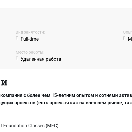
Вид занятости:
Oпыт
Full-time
Mi
Место работы:
Удаленная работа
ии
 компания с более чем 15-летним опытом и сотнями акти
дущих проектов (есть проекты как на внешнем рынке, та
t Foundation Classes (MFC)