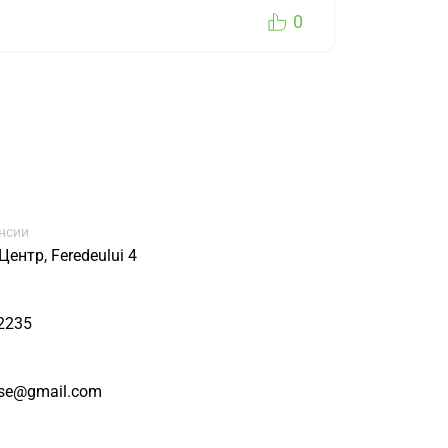
0
нсии
ентр, Feredeului 4
2235
se@gmail.com