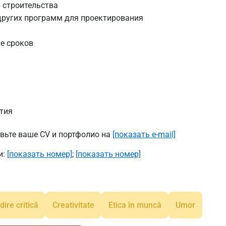
 строительства
 других программ для проектирования
е сроков
тия
авьте ваше CV и портфолио на
[показать e-mail]
и:
[показать номер]
;
[показать номер]
ire critică
Creativitate
Etica în muncă
Umor