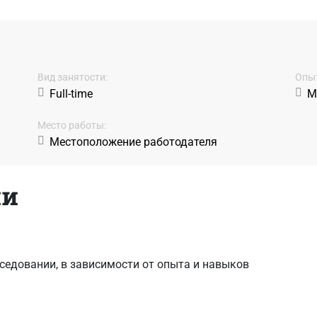
Вид занятости:
Oпыт
Full-time
Mi
Место работы:
Местоположение работодателя
ии
седовании, в зависимости от опыта и навыков