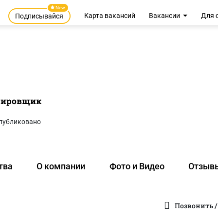
New
Карта вакансий
Вакансии
Для 
Подписывайся
тировщик
публиковано
тва
О компании
Фото и Видео
Отзыв
Позвонить /