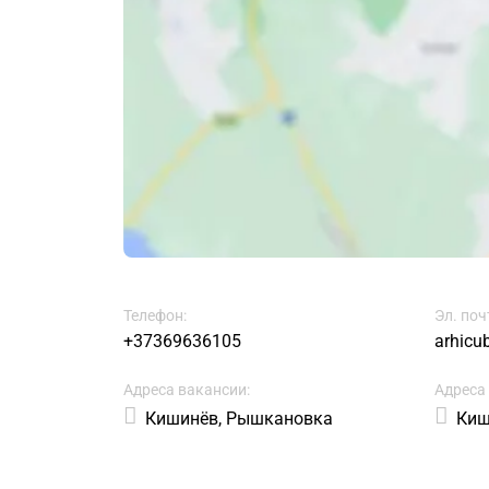
Телефон:
Эл. поч
+37369636105
arhicu
Адреса вакансии:
Адреса
Кишинёв, Рышкановка
Киш