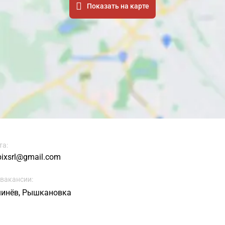
Показать на карте
та:
bixsrl@gmail.com
 вакансии:
инёв, Рышкановка