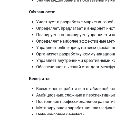
Знание медиарынка и показателей изм
Обязанности:
Участвует в разработке маркетинговой 
Определяет, предлагает и внедряет ин
Планирует, координирует, управляет и 
Определяет наиболее эффективные мето
Управляет online-присутствием (social-m
Организует разработку коммуникационн
Управляет внутренними креативными к
Обеспечивает высокий стандарт межфу
Бенефиты:
Возможность работать в стабильной ко
Амбициозные, сложные и перспективны
Постоянное профессиональное развити
Мотивирующая заработная плата: фикси
Нефинансовые бенефиты