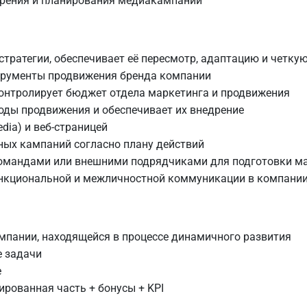
ерения и планирования медиакампаний
стратегии, обеспечивает её пересмотр, адаптацию и четк
струменты продвижения бренда компании
контролирует бюджет отдела маркетинга и продвижения
ды продвижения и обеспечивает их внедрение
edia) и веб-страницей
ых кампаний согласно плану действий
омандами или внешними подрядчиками для подготовки м
нкциональной и межличностной коммуникации в компани
мпании, находящейся в процессе динамичного развития
е задачи
е
рованная часть + бонусы + KPI