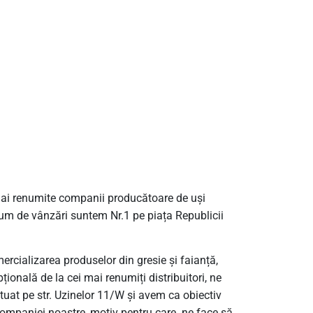
 mai renumite companii producătoare de uși
olum de vânzări suntem Nr.1 pe piața Republicii
cializarea produselor din gresie și faianță,
onală de la cei mai renumiți distribuitori, ne
uat pe str. Uzinelor 11/W și avem ca obiectiv
 companiei noastre, motiv pentru care ne face să