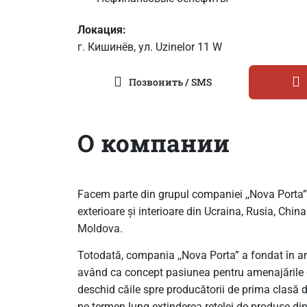
Локация:
г. Кишинёв, ул. Uzinelor 11 W
Позвонить / SMS
О компании
Facem parte din grupul companiei ,,Nova Porta” 
exterioare și interioare din Ucraina, Rusia, Chi
Moldova.
Totodată, compania ,,Nova Porta” a fondat în an
având ca concept pasiunea pentru amenajările de 
deschid căile spre producătorii de prima clasă
pe termen lung extinderea rețelei de produse din