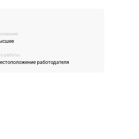
зование:
ысшее
о работы:
естоположение работодателя