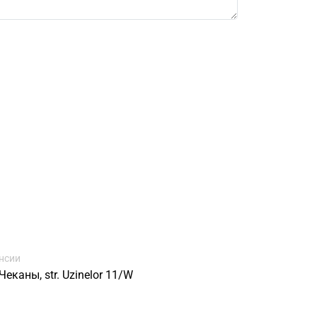
нсии
еканы, str. Uzinelor 11/W