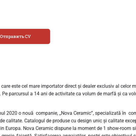
Отправить CV
care este cel mare importator direct și dealer exclusiv al celor
na. Pe parcursul a 14 ani de activitate ca volum de marfă și ca v
ul 2020 o nouă companie, ,,Nova Ceramic”, specializată în comer
calitate. Catalogul de produse cu design unic și calitate excepți
 din Europa. Nova Ceramic dispune la moment de 1 show-room sit
 gresie, faianță. Satisfacerea angajaților noștri este obiectivul