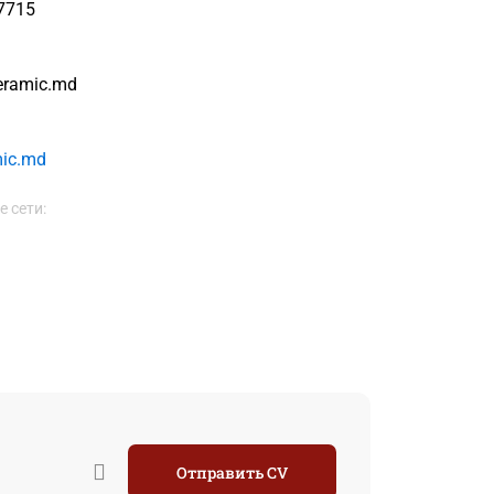
7715
eramic.md
ic.md
 сети:
Отправить CV