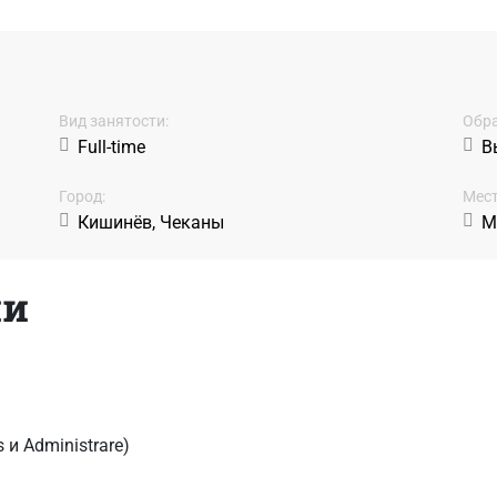
Вид занятости:
Обра
Full-time
В
Город:
Мест
Кишинёв, Чеканы
М
ии
 и Administrare)