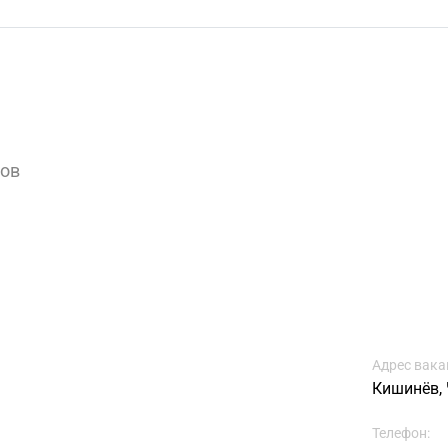
вов
Адрес вака
Кишинёв, Ч
Телефон: