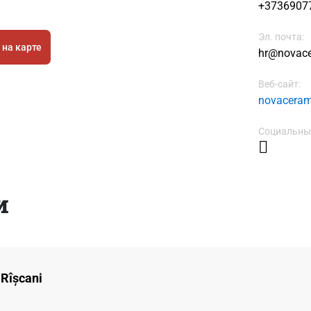
+3736907
Эл. почта:
 на карте
hr@novac
Веб-сайт:
novaceram
Социальные
и
 Rîșcani