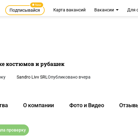
New
Карта вакансий
Вакансии
Для 
Подписывайся
ке костюмов и рубашек
рку
Sandro Livv SRL
Опубликовано вчера
тва
О компании
Фото и Видео
Отзыв
ла проверку