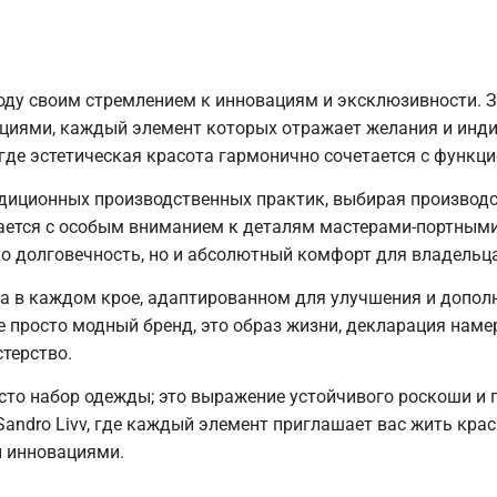
оду своим стремлением к инновациям и эксклюзивности. З
иями, каждый элемент которых отражает желания и индив
 где эстетическая красота гармонично сочетается с функц
диционных производственных практик, выбирая производс
ается с особым вниманием к деталям мастерами-портными
о долговечность, но и абсолютный комфорт для владельца
а в каждом крое, адаптированном для улучшения и дополн
не просто модный бренд, это образ жизни, декларация наме
терство.
росто набор одежды; это выражение устойчивого роскоши 
andro Livv, где каждый элемент приглашает вас жить крас
 инновациями.