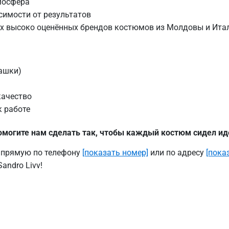
мосфера
симости от результатов
х высоко оценённых брендов костюмов из Молдовы и Ита
ашки)
качество
к работе
помогите нам сделать так, чтобы каждый костюм сидел ид
напрямую по телефону
[показать номер]
или по адресу
[показ
andro Livv!