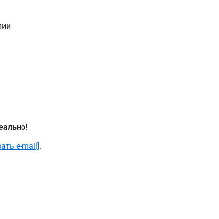
лии
еально!
ать e-mail]
.