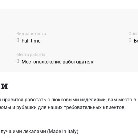
Вид занятости:
Oпыт
Full-time
Б
Место работы:
Местоположение работодателя
ии
м нравится работать с люксовыми изделиями, вам место 
тюмы и рубашки для наших требовательных клиентов.
учшими лекалами (Made in Italy)