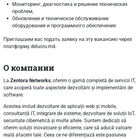
Мониторинг, диагностика и решение технических
проблем;
Обновление и техническое обслуживание
оборудования и программного обеспечения.
Приглашаем вас подать заявку на эту вакансию через
платформу delucru.md.
О компании
La
Zentora Networks
, oferim o gamă completă de servicii IT,
care acoperă toate aspectele dezvoltării și implementării de
software.
Acestea includ dezvoltare de aplicații web și mobile,
consultanță IT, integrare de sisteme, dezvoltare de soluții IoT,
securitate cibernetică și multe altele. Suntem dedicați să
oferim soluții inovatoare și eficiente, care să aducă valoare
reală afacerii tale. Ceea ce ne diferențiază este pasiunea