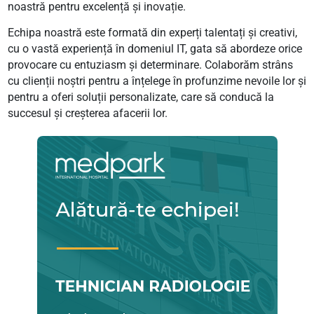
noastră pentru excelență și inovație.
Echipa noastră este formată din experți talentați și creativi,
cu o vastă experiență în domeniul IT, gata să abordeze orice
provocare cu entuziasm și determinare. Colaborăm strâns
cu clienții noștri pentru a înțelege în profunzime nevoile lor și
pentru a oferi soluții personalizate, care să conducă la
succesul și creșterea afacerii lor.