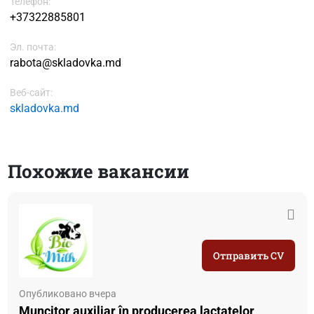
Телефон:
+37322885801
Эл. почта:
rabota@skladovka.md
Веб-сайт:
skladovka.md
Похожие вакансии
Отправить CV
Опубликовано вчера
Muncitor auxiliar în producerea lactatelor