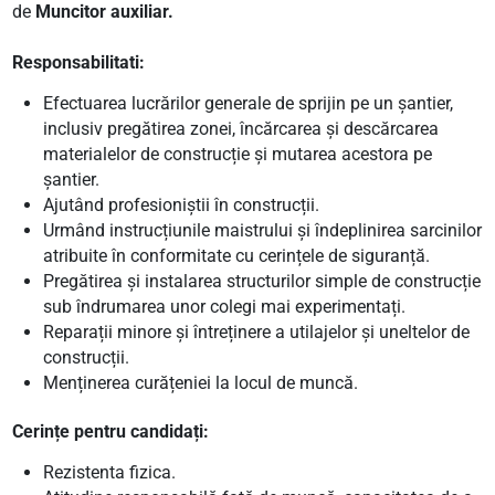
de
Muncitor auxiliar.
Responsabilitati:
Efectuarea lucrărilor generale de sprijin pe un șantier,
inclusiv pregătirea zonei, încărcarea și descărcarea
materialelor de construcție și mutarea acestora pe
șantier.
Ajutând profesioniștii în construcții.
Urmând instrucțiunile maistrului și îndeplinirea sarcinilor
atribuite în conformitate cu cerințele de siguranță.
Pregătirea și instalarea structurilor simple de construcție
sub îndrumarea unor colegi mai experimentați.
Reparații minore și întreținere a utilajelor și uneltelor de
construcții.
Menținerea curățeniei la locul de muncă.
Cerințe pentru candidați:
Rezistenta fizica.