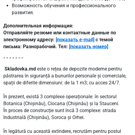
Возможность обучения и профессионального
развития.
Дополнительная информация:
Отправляйте резюме или контактные данные по
электронному адресу:
[показать e-mail]
с темой
письма: Разнорабочий. Тел:
[показать номер]
- - - - - - -
Skladovka.md
este o rețea de depozite moderne pentru
păstrarea în siguranță a bunurilor personale și comerciale,
spații de diferite dimensiuni: de la 1 m3; cu acces 24/7.
În prezent, există 3 complexe operaționale: în sectorul
Botanica (Chișinău), Ciocana (Chișinău) și la Stauceni.
În proces de construcție sunt încă 3 complexe: strada
Industrială (Chișinău), Soroca și Orhei.
În legătură cu această extindere, recrutăm pentru postul