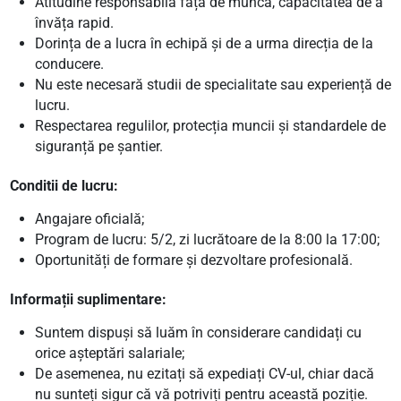
Atitudine responsabilă față de muncă, capacitatea de a
învăța rapid.
Dorința de a lucra în echipă și de a urma direcția de la
conducere.
Nu este necesară studii de specialitate sau experiență de
lucru.
Respectarea regulilor, protecția muncii și standardele de
siguranță pe șantier.
Conditii de lucru:
Angajare oficială;
Program de lucru: 5/2, zi lucrătoare de la 8:00 la 17:00;
Oportunități de formare și dezvoltare profesională.
Informații suplimentare:
Suntem dispuși să luăm în considerare candidați cu
orice așteptări salariale;
De asemenea, nu ezitați să expediați CV-ul, chiar dacă
nu sunteți sigur că vă potriviți pentru această poziție.