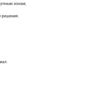
тупным зонам;
е решения.
иал.