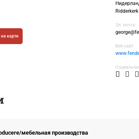
Нидерланды
Ridderkerk
Эл. почта:
george@fe
 на карте
Веб-сайт:
www.fende
Социальные
и
 producere/мебельная производства