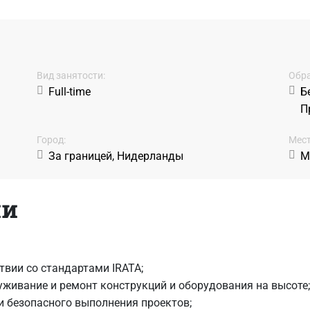
Вид занятости:
Обра
Full-time
Б
П
Город:
Мест
За границей, Нидерланды
М
ии
вии со стандартами IRATA;
уживание и ремонт конструкций и оборудования на высоте;
и безопасного выполнения проектов;