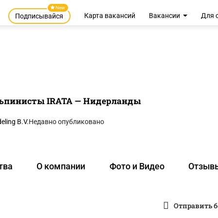
New
Карта вакансий
Вакансии
Для 
Подписывайся
пинисты IRATA — Нидерланды
ling B.V.
Недавно опубликовано
тва
О компании
Фото и Видео
Отзыв
Отправить б