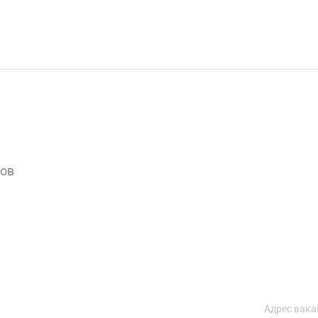
вов
Адрес вака