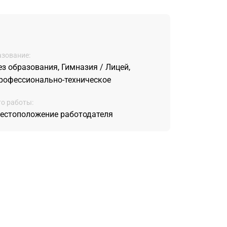
зование:
ез образования, Гимназия / Лицей,
рофессионально-техническое
о работы:
естоположение работодателя