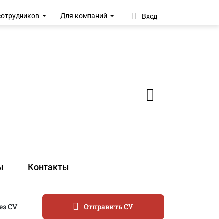
сотрудников
Для компаний
Вход
ы
Контакты
ез CV
Отправить CV