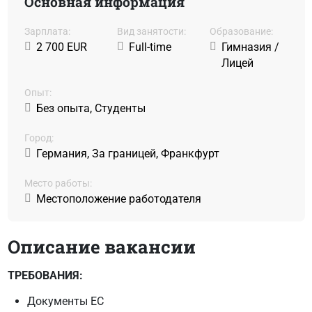
Основная информация
Зарплата:
Вид занятости:
Образование:
2 700 EUR
Full-time
Гимназия /
Лицей
Oпыт:
Без опыта, Студенты
Город:
Германия, За границей, Франкфурт
Место работы:
Местоположение работодателя
Описание вакансии
ТРЕБОВАНИЯ:
Документы ЕС