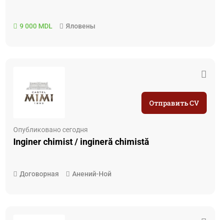
9 000 MDL
Яловены
Отправить CV
Опубликовано сегодня
Inginer chimist / ingineră chimistă
Договорная
Анений-Ной