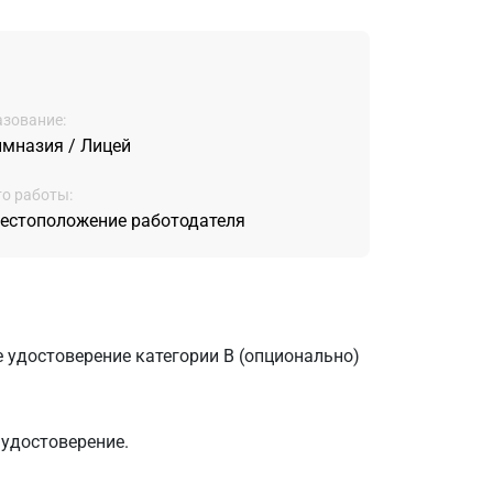
зование:
имназия / Лицей
о работы:
естоположение работодателя
 удостоверение категории B (опционально)
 удостоверение.