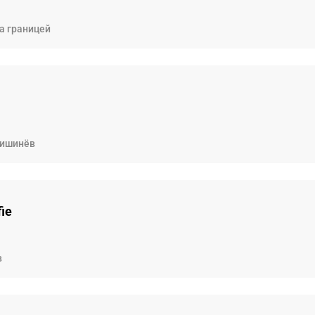
а границей
ишинёв
fie
в