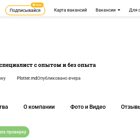
New
Карта вакансий
Вакансии
Для 
Подписывайся
специалист с опытом и без опыта
рку
Plotter.md
Опубликовано вчера
тва
О компании
Фото и Видео
Отзыв
ла проверку