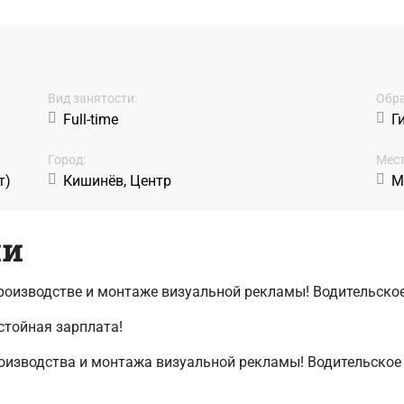
Вид занятости:
Обра
Full-time
Г
Город:
Мест
т)
Кишинёв, Центр
М
ии
производстве и монтаже визуальной рекламы! Водительское
стойная зарплата!
роизводства и монтажа визуальной рекламы! Водительское