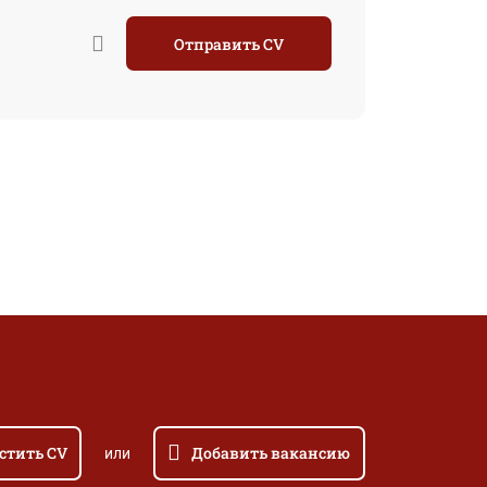
Отправить CV
стить CV
Добавить вакансию
или