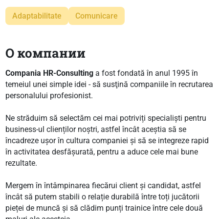
Adaptabilitate
Comunicare
О компании
Compania HR-Consulting
a fost fondată în anul 1995 în
temeiul unei simple idei - să susţină companiile în recrutarea
personalului profesionist.
Ne străduim să selectăm cei mai potriviți specialiști pentru
business-ul clienților noștri, astfel încât aceștia să se
încadreze ușor în cultura companiei și să se integreze rapid
în activitatea desfășurată, pentru a aduce cele mai bune
rezultate.
Mergem în întâmpinarea fiecărui client și candidat, astfel
încât să putem stabili o relație durabilă între toți jucătorii
pieței de muncă și să clădim punți trainice între cele două