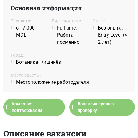
Основная информация
Зарплата:
Вид занятости:
Oпыт:
от 7 000
Full-time,
Без опыта,
MDL
Работа
Entry-Level (<
посменно
2 лет)
Город:
Ботаника, Кишинёв
Место работы:
Местоположение работодателя
Компания
Вакансия прошла
подтверждена
проверку
Описание вакансии