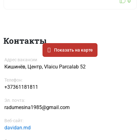
0
Контакты
Показать на карте
Адрес вакансии
Кишинёв, Центр, Vlaicu Parcalab 52
Телефон:
+37361181811
Эл. почта:
radumesina1985@gmail.com
Веб-сайт:
davidan.md